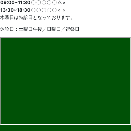
09:00~11:30
〇
〇
〇
〇
〇
△
×
13:30~18:30
〇
〇
〇
〇
〇
×
×
木曜日は特診日となっております。
休診日：土曜日午後／日曜日／祝祭日
027-283-2108