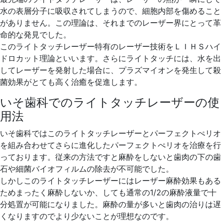
水の表層分子に吸収されてしまうので、細胞内部を傷めること
がありません。この理論は、それまでのレーザー界にとって革
命的な発見でした。
このライトタッチレーザー特有のレーザー技術をＬＩＨＳハイ
ドロカット理論といいます。さらにライトタッチには、水を出
してレーザーを発射した場合に、プラズマイオンを発生して殺
菌効果がとても高く治癒を促進します。
いそ歯科でのライトタッチレーザーの使
用法
いそ歯科ではこのライトタッチレーザーとパーフェクトぺリオ
を組み合わせてさらに進化したパーフェクトぺリオを治療を行
っております。従来の方法ですと麻酔をしないと歯肉の下の歯
石や細菌バイオフィルムの除去が不可能でした。
しかしこのライトタッチレーザーにはレーザー麻酔効果もある
ためまったく麻酔しないか、しても通常の1/2の麻酔液量で十
分処置が可能になりました。麻酔の量が多いと歯肉の治りは遅
くなりますのでより少ないことが理想なのです。