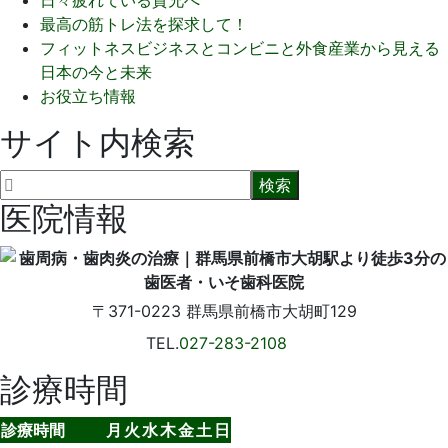
日々疲れている貴兄へ
最高の筋トレ法を探求して！
フィットネスビジネスとコンビニと外食産業から見える
日本の今と未来
お役立ち情報
サイト内検索
医院情報
〒371-0223
群馬県前橋市大胡町129
TEL.
027-283-2108
診療時間
診療時間
月
火
水
木
金
土
日