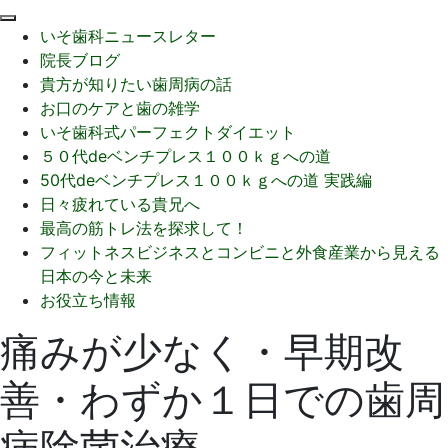
閉
いそ歯科ニュースレター
じ
院長ブログ
る
貴方が知りたい歯周病の話
お口のケアと歯の雑学
いそ歯科式パーフェクトダイエット
５０代deベンチプレス１００ｋｇへの道
50代deベンチプレス１００ｋｇへの道 実践編
日々疲れている貴兄へ
最高の筋トレ法を探求して！
フィットネスビジネスとコンビニと外食産業から見える
日本の今と未来
お役立ち情報
痛みが少なく・早期改
善・わずか１日での歯周
病除菌治療