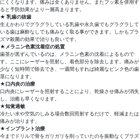
にくくなります。痛みは全くありません。またフッ素を併用す
ると予防効果がより一層高まります。
★ 乳歯の抜歯
生えかわりでグラグラしている乳歯や永久歯でもグラグラして
いる歯は麻酔なしでも痛みなく取る事ができます。しかもプラ
ズマ殺菌の効果で治りも良いです。
★メラニン色素沈着症の処置
歯茎が黒ずんでいるのは、メラニン色素の沈着によるもので
す。ここにレーザーを照射し、着色部分を除去します。痛みが
少なく短時間で除去でき、一週間もすれば綺麗なビンク色の歯
茎になります。
★口内炎の治療
口内炎にレーザーを照射することにより、乾燥させ痛みが消失
し、治癒も早くなります。
★知覚過敏
冷たい水や空気のしみる場合数回照射するだけで、軽減または
痛みが治ります。
★インプラント治療
今までドリルで骨をガリガリを削っていたのを振動なくプラズ