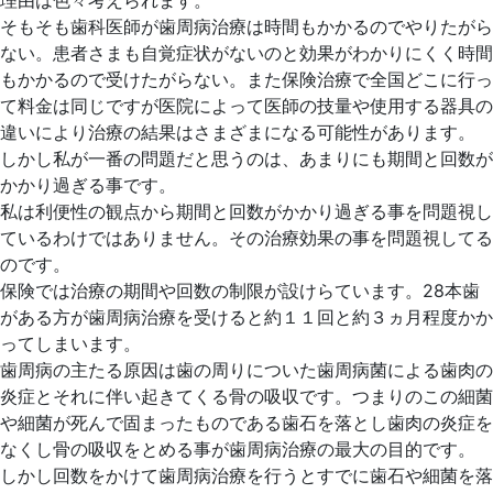
そもそも歯科医師が歯周病治療は時間もかかるのでやりたがら
ない。患者さまも自覚症状がないのと効果がわかりにくく時間
もかかるので受けたがらない。また保険治療で全国どこに行っ
て料金は同じですが医院によって医師の技量や使用する器具の
違いにより治療の結果はさまざまになる可能性があります。
しかし私が一番の問題だと思うのは、あまりにも期間と回数が
かかり過ぎる事です。
私は利便性の観点から期間と回数がかかり過ぎる事を問題視し
ているわけではありません。その治療効果の事を問題視してる
のです。
保険では治療の期間や回数の制限が設けらています。28本歯
がある方が歯周病治療を受けると約１１回と約３ヵ月程度かか
ってしまいます。
歯周病の主たる原因は歯の周りについた歯周病菌による歯肉の
炎症とそれに伴い起きてくる骨の吸収です。つまりのこの細菌
や細菌が死んで固まったものである歯石を落とし歯肉の炎症を
なくし骨の吸収をとめる事が歯周病治療の最大の目的です。
しかし回数をかけて歯周病治療を行うとすでに歯石や細菌を落