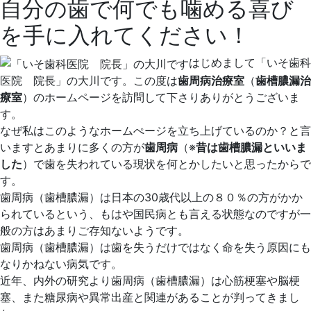
自分の歯で何でも噛める喜び
2022
年
を手に入れてください！
2
月
はじめまして「いそ歯科
27
医院 院長」の大川です。この度は
歯周病治療室
（
歯槽膿漏治
日
療室
）のホームページを訪問して下さりありがとうございま
2022
い
す。
年
そ
なぜ私はこのようなホームぺージを立ち上げているのか？と言
2
歯
いますとあまりに多くの方が
歯周病
（※
昔は歯槽膿漏といいま
月
科
した
）で歯を失われている現状を何とかしたいと思ったからで
27
医
す。
日
院
歯周病（歯槽膿漏）は日本の30歳代以上の８０％の方がかか
られているという、もはや国民病とも言える状態なのですが一
般の方はあまりご存知ないようです。
歯周病（歯槽膿漏）は歯を失うだけではなく命を失う原因にも
なりかねない病気です。
近年、内外の研究より歯周病（歯槽膿漏）は心筋梗塞や脳梗
塞、また糖尿病や異常出産と関連があることが判ってきまし