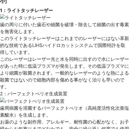
1：ライトタッチレーザー
歯の周りに付いた歯石や細菌を破壊・除去して細菌の出す毒素
を無害化します。
このライトタッチレーザーはこれまでのレーザーにはない革新
的な技術であるLIHSハイドロカットシステムで国際特許を取
得しています。
このレーザーはレーザー光と水を同時に出すので水にレーザー
があった時に低温プラズマが発生します。その低温プラズマに
より細菌が殺菌されます。一般的なレーザーのような熱による
殺菌ではないので細胞内部を傷める事がなく治りも早いので
す。
2：パーフェクトぺリオ生成装置
歯周病菌を溶菌するパーフェクトぺリオ（高純度活性化次亜塩
素酸水）を生成します。
お薬のような副作用、アレルギー、耐性菌の心配がなく、お子
様からお年寄りまでどなたでも、安全に繰り返し何度でも使用