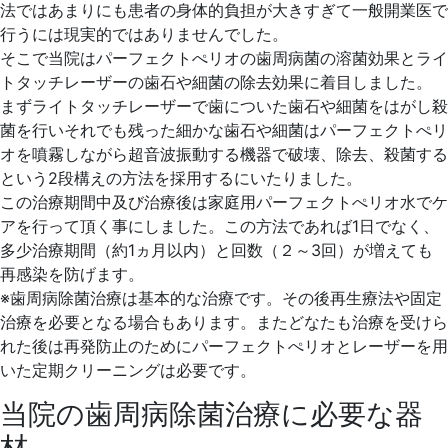
法ではあまりにも患者の身体的負担が大きすぎて一般開業医で
行うには現実的ではありませんでした。
そこで当院はパーフェクトぺリオの歯周病菌の溶菌効果とライ
トタッチレーザーの歯石や細菌の除去効果に着目しました。
まずライトタッチレーザーで歯についた歯石や細菌をはがし殺
菌を行いそれでも残った細かな歯石や細菌はパーフェクトぺリ
オを噴霧しながら超音波振動する機器で破壊、除去、殺菌する
という2段構えの方法を採用するにいたりました。
この治療期間中及び治療後は家庭用パーフェクトぺリオ水でケ
アを行って頂く事にしました。この方法であれば1日でなく、
多少治療期間（約1ヵ月以内）と回数（２～3回）が増えても
再感染を防げます。
※歯周病除菌治療は基本的な治療です。その後再生療法や固定
治療を必要となる場合もあります。またどなたも治療を受けら
れた後は再発防止のためにパーフェクトぺリオとレーザーを用
いた定期クリーニングは必要です。
当院の歯周病除菌治療に必要な器
材