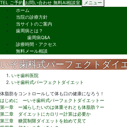
TEL
ご予約
お問い合わせ
無料AI相談室
メニュー
ホーム
当院の診療方針
当サイトのご案内
歯周病とは？
歯周病Q&A
診療時間・アクセス
無料メール相談
いそ歯科式パーフェクトダイ
いそ歯科医院
いそ歯科式パーフェクトダイエット
2016
体脂肪をコントロールして体も口の健康になろう！
年
はじめに ーいそ歯科式パーフェクトダイエットー
7
第一章 ー減らしたいのは体重それとも体脂肪？ー
月
第二章 ダイエットにカロリー計算は必要か
5
第三章 糖質制限ダイエットを始めて見て