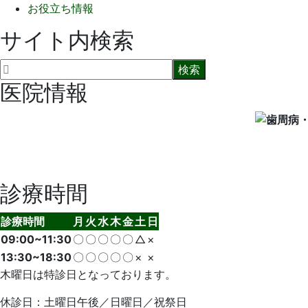
お役立ち情報
サイト内検索
医院情報
診療時間
診療時間
月
火
水
木
金
土
日
09:00~11:30
〇
〇
〇
〇
〇
△
×
13:30~18:30
〇
〇
〇
〇
〇
×
×
木曜日は特診日となっております。
休診日：土曜日午後／日曜日／祝祭日