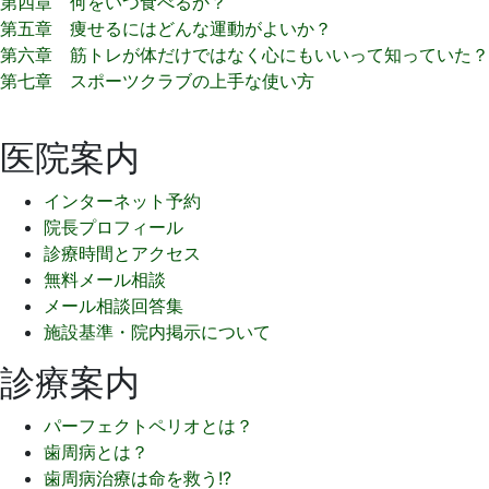
日
第四章 何をいつ食べるか？
2016
い
第五章 痩せるにはどんな運動がよいか？
年
そ
第六章 筋トレが体だけではなく心にもいいって知っていた？
7
歯
第七章 スポーツクラブの上手な使い方
月
科
5
医
医院案内
日
院
インターネット予約
院長プロフィール
診療時間とアクセス
無料メール相談
メール相談回答集
施設基準・院内掲示について
診療案内
パーフェクトペリオとは？
歯周病とは？
歯周病治療は命を救う!?