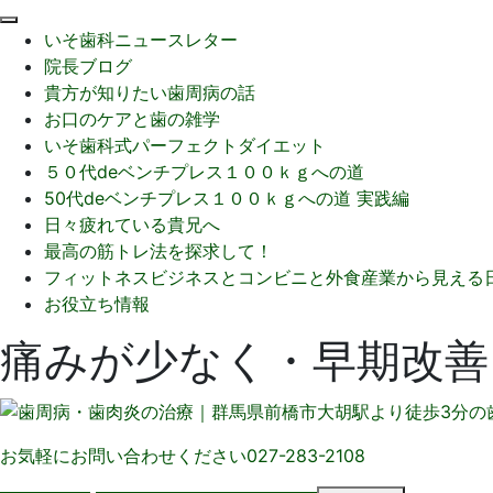
閉
いそ歯科ニュースレター
じ
院長ブログ
る
貴方が知りたい歯周病の話
お口のケアと歯の雑学
いそ歯科式パーフェクトダイエット
５０代deベンチプレス１００ｋｇへの道
50代deベンチプレス１００ｋｇへの道 実践編
日々疲れている貴兄へ
最高の筋トレ法を探求して！
フィットネスビジネスとコンビニと外食産業から見える
お役立ち情報
痛みが少なく・早期改善
お気軽にお問い合わせください
027-283-2108