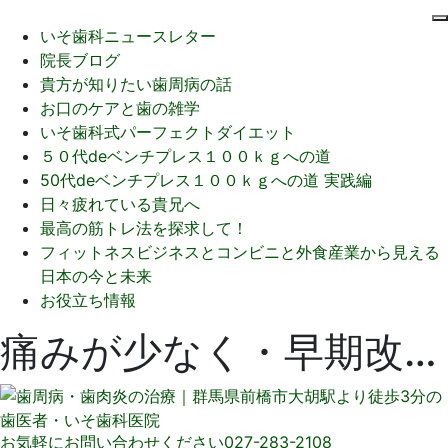
いそ歯科ニュースレター
院長ブログ
貴方が知りたい歯周病の話
お口のケアと歯の雑学
いそ歯科式パーフェクトダイエット
５０代deベンチプレス１００ｋｇへの道
50代deベンチプレス１００ｋｇへの道 実践編
日々疲れている貴兄へ
最高の筋トレ法を探求して！
フィットネスビジネスとコンビニと外食産業から見える
日本の今と未来
お役立ち情報
痛みが少なく・早期改善・わずか１日での歯周病除菌治療
お気軽にお問い合わせください
027-283-2108