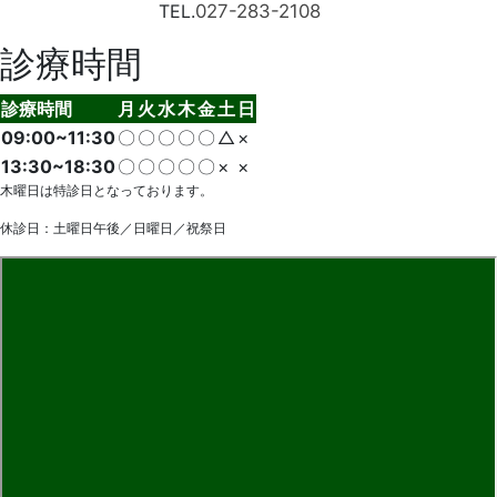
TEL.
027-283-2108
診療時間
診療時間
月
火
水
木
金
土
日
09:00~11:30
〇
〇
〇
〇
〇
△
×
13:30~18:30
〇
〇
〇
〇
〇
×
×
木曜日は特診日となっております。
休診日：土曜日午後／日曜日／祝祭日