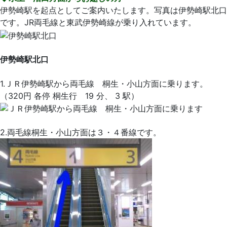
2
伊勢崎駅を起点としてご案内いたします。写真は伊勢崎駅北口
月
です。JR両毛線と東武伊勢崎線が乗り入れています。
27
日
2022
い
伊勢崎駅北口
年
そ
2
歯
1.ＪＲ伊勢崎駅から両毛線 桐生・小山方面に乗ります。
月
科
（320円 各停 桐生行 19 分、 3 駅）
27
医
日
院
2.両毛線桐生・小山方面は３・４番線です。