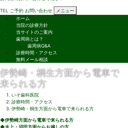
TEL
ご予約
お問い合わせ
メニュー
ホーム
当院の診療方針
当サイトのご案内
歯周病とは？
歯周病Q&A
診療時間・アクセス
無料メール相談
伊勢崎・桐生方面から電車で
来られる方
いそ歯科医院
診療時間・アクセス
伊勢崎・桐生方面から電車で来られる方
2022
◆伊勢崎方面から電車で来られる方
年
◆水上・沼田方面からお越しの方