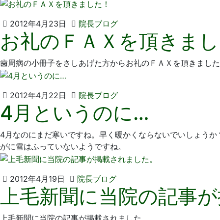
2012
い
2012年4月23日
院長ブログ
お礼のＦＡＸを頂きまし
年
そ
4
歯
月
科
歯周病の小冊子をさしあげた方からお礼のＦＡＸを頂きました
23
医
日
院
2012
い
2012年4月22日
院長ブログ
4月というのに…
年
そ
4
歯
月
科
4月なのにまだ寒いですね。早く暖かくならないでいしょうか
22
医
がに雪はふっていないようですね。
日
院
2012
い
2012年4月19日
院長ブログ
上毛新聞に当院の記事が
年
そ
4
歯
月
科
上毛新聞に当院の記事が掲載されました。