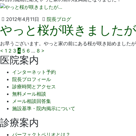
12
医
日
院
2012
い
2012年4月11日
院長ブログ
やっと桜が咲きましたが
年
そ
4
歯
月
科
お早うございます。やっと家の前にある桜が咲き始めましたが
11
医
投
<
1
2
3
4
5
6
…
8
>
日
院
医院案内
稿
インターネット予約
の
院長プロフィール
ペ
診療時間とアクセス
無料メール相談
ー
メール相談回答集
ジ
施設基準・院内掲示について
送
診療案内
り
パーフェクトペリオとは？