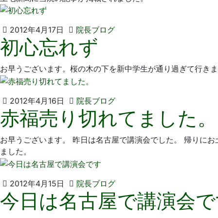
19
医
日
院
2012
い
2012年4月17日
院長ブログ
初心忘れず
年
そ
4
歯
月
科
お早うございます。桜の木の下を新中学生が通り過ぎて行きま
17
医
日
院
2012
い
2012年4月16日
院長ブログ
赤福売り切れてました。
年
そ
4
歯
月
科
お早うございます。 昨日は名古屋で講演会でした。 帰りに
16
医
ました。
日
院
2012
い
2012年4月15日
院長ブログ
今日は名古屋で講演会で
年
そ
4
歯
月
科