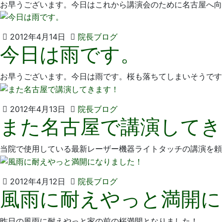
お早うございます。今日はこれから講演会のために名古屋へ向
15
医
日
院
2012
い
2012年4月14日
院長ブログ
今日は雨です。
年
そ
4
歯
月
科
お早うございます。今日は雨です。桜も落ちてしまいそうです
14
医
日
院
2012
い
2012年4月13日
院長ブログ
また名古屋で講演してき
年
そ
4
歯
月
科
当院で使用している最新レーザー機器ライトタッチの講演を頼
13
医
日
院
2012
い
2012年4月12日
院長ブログ
風雨に耐えやっと満開に
年
そ
4
歯
月
科
昨日の風雨に耐えやっと家の前の桜満開となりました！