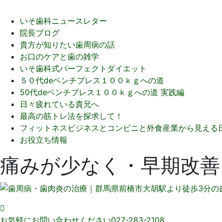
いそ歯科ニュースレター
院長ブログ
貴方が知りたい歯周病の話
お口のケアと歯の雑学
いそ歯科式パーフェクトダイエット
５０代deベンチプレス１００ｋｇへの道
50代deベンチプレス１００ｋｇへの道 実践編
日々疲れている貴兄へ
最高の筋トレ法を探求して！
フィットネスビジネスとコンビニと外食産業から見える
お役立ち情報
痛みが少なく・早期改善
お気軽にお問い合わせください
027-283-2108