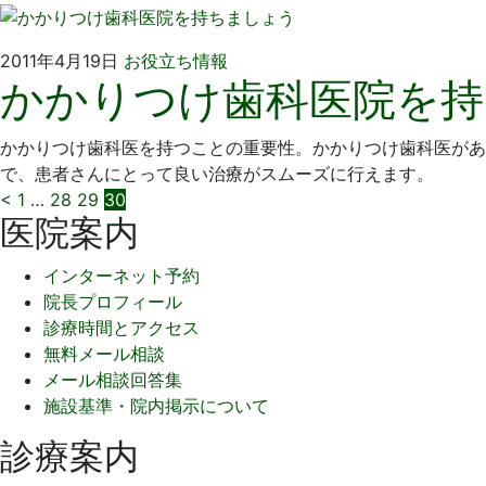
日
院
2011
い
2011年4月19日
お役立ち情報
かかりつけ歯科医院を持
年
そ
4
歯
月
科
かかりつけ歯科医を持つことの重要性。かかりつけ歯科医があ
19
医
で、患者さんにとって良い治療がスムーズに行えます。
日
院
投
<
1
…
28
29
30
医院案内
稿
インターネット予約
の
院長プロフィール
ペ
診療時間とアクセス
無料メール相談
ー
メール相談回答集
ジ
施設基準・院内掲示について
送
診療案内