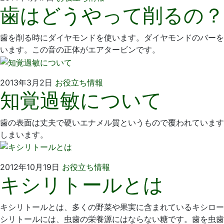
歯はどうやって削るの？
年
そ
1
歯
月
科
歯を削る時にダイヤモンドを使います。ダイヤモンドのバーを
17
医
います。この音の正体がエアタービンです。
日
院
2013
い
2013年3月2日
お役立ち情報
知覚過敏について
年
そ
3
歯
月
科
歯の表面は丈夫で硬いエナメル質というもので覆われています
2
医
しまいます。
日
院
2012
い
2012年10月19日
お役立ち情報
キシリトールとは
年
そ
10
歯
月
科
キシリトールとは、多くの野菜や果実に含まれているキシロー
19
医
シリトールには、虫歯の栄養源にはならない糖です。歯を虫歯