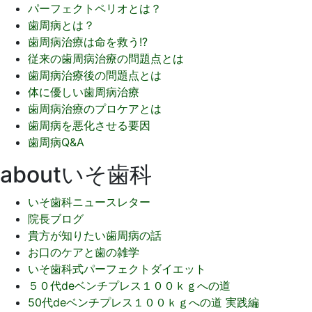
り
パーフェクトペリオとは？
歯周病とは？
歯周病治療は命を救う!?
従来の歯周病治療の問題点とは
歯周病治療後の問題点とは
体に優しい歯周病治療
歯周病治療のプロケアとは
歯周病を悪化させる要因
歯周病Q&A
aboutいそ歯科
いそ歯科ニュースレター
院長ブログ
貴方が知りたい歯周病の話
お口のケアと歯の雑学
いそ歯科式パーフェクトダイエット
５０代deベンチプレス１００ｋｇへの道
50代deベンチプレス１００ｋｇへの道 実践編