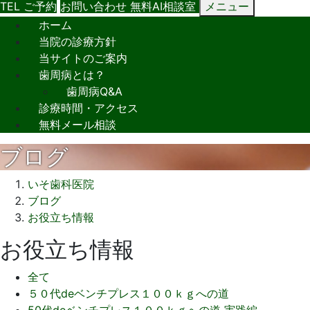
TEL
ご予約
お問い合わせ
無料AI相談室
メニュー
ホーム
当院の診療方針
当サイトのご案内
歯周病とは？
歯周病Q&A
診療時間・アクセス
無料メール相談
ブログ
いそ歯科医院
ブログ
お役立ち情報
お役立ち情報
全て
５０代deベンチプレス１００ｋｇへの道
50代deベンチプレス１００ｋｇへの道 実践編