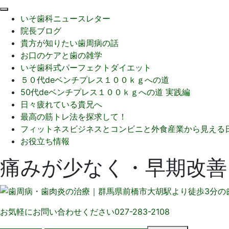
閉
いそ歯科ニュースレター
じ
院長ブログ
る
貴方が知りたい歯周病の話
お口のケアと歯の雑学
いそ歯科式パーフェクトダイエット
５０代deベンチプレス１００ｋｇへの道
50代deベンチプレス１００ｋｇへの道 実践編
日々疲れている貴兄へ
最高の筋トレ法を探求して！
フィットネスビジネスとコンビニと外食産業から見える
お役立ち情報
痛みが少なく・早期改善
お気軽にお問い合わせください
027-283-2108