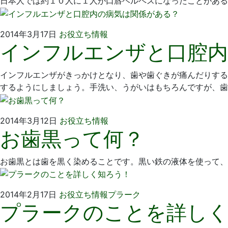
日本人では約１０人に１人が口唇ヘルペスになったことがある
12
医
日
院
2014
い
2014年3月17日
お役立ち情報
インフルエンザと口腔内
年
そ
3
歯
月
科
インフルエンザがきっかけとなり、歯や歯ぐきが痛んだりする
17
医
するようにしましょう。手洗い、うがいはもちろんですが、歯
日
院
2014
い
2014年3月12日
お役立ち情報
お歯黒って何？
年
そ
3
歯
月
科
お歯黒とは歯を黒く染めることです。黒い鉄の液体を使って、
12
医
日
院
2014
い
2014年2月17日
お役立ち情報
プラーク
プラークのことを詳し
年
そ
2
歯