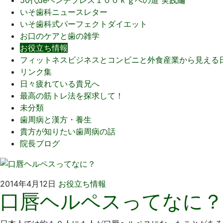
いそ歯科ニュースレター
いそ歯科式パーフェクトダイエット
お口のケアと歯の雑学
お役立ち情報
フィットネスビジネスとコンビニと外食産業から見える
リンク集
日々疲れている貴兄へ
最高の筋トレ法を探求して！
未分類
歯周病と漢方・養生
貴方が知りたい歯周病の話
院長ブログ
2014
い
2014年4月12日
お役立ち情報
口唇ヘルペスってなに？
年
そ
4
歯
月
科