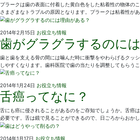
月
科
プラークは歯の表面に付着した黄白色をした粘着性の物体のこ
17
医
さまざまなトラブルの原因となります。プラークは粘着性があ
日
院
2014
い
2014年2月15日
お役立ち情報
歯がグラグラするのに
年
そ
2
歯
月
科
歯と歯を支える骨の間には噛んだ時に衝撃をやわらげるクッシ
15
医
しやすくなります。歯科医院で歯の当たりを調整してもらうこ
日
院
2014
い
2014年1月24日
お役立ち情報
舌癌ってなに？
年
そ
1
歯
月
科
舌にも癌に侵されることがあるのをご存知でしょうか。舌癌は
24
医
必要です。舌は鏡で見ることができるので、日ごろからおかし
日
院
2014
い
2014年1月17日
お役立ち情報