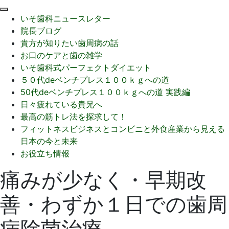
閉
いそ歯科ニュースレター
じ
院長ブログ
る
貴方が知りたい歯周病の話
お口のケアと歯の雑学
いそ歯科式パーフェクトダイエット
５０代deベンチプレス１００ｋｇへの道
50代deベンチプレス１００ｋｇへの道 実践編
日々疲れている貴兄へ
最高の筋トレ法を探求して！
フィットネスビジネスとコンビニと外食産業から見える
日本の今と未来
お役立ち情報
痛みが少なく・早期改
善・わずか１日での歯周
病除菌治療