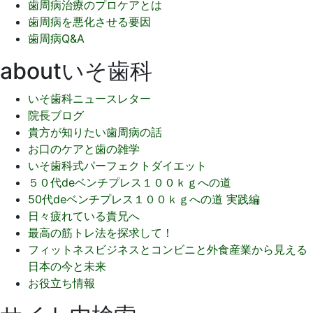
歯周病治療のプロケアとは
歯周病を悪化させる要因
歯周病Q&A
aboutいそ歯科
いそ歯科ニュースレター
院長ブログ
貴方が知りたい歯周病の話
お口のケアと歯の雑学
いそ歯科式パーフェクトダイエット
５０代deベンチプレス１００ｋｇへの道
50代deベンチプレス１００ｋｇへの道 実践編
日々疲れている貴兄へ
最高の筋トレ法を探求して！
フィットネスビジネスとコンビニと外食産業から見える
日本の今と未来
お役立ち情報