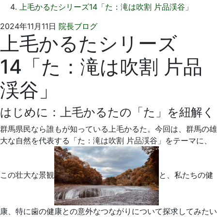
上毛かるたシリーズ14「た：滝は吹割 片品渓谷」
2024
い
2024年11月11日
院長ブログ
上毛かるたシリーズ
年
そ
11
歯
14「た：滝は吹割 片品
月
科
1
医
渓谷」
日
院
はじめに：上毛かるたの「た」を紐解く
群馬県民なら誰もが知っている上毛かるた。今回は、群馬の雄
大な自然を代表する「た：滝は吹割 片品渓谷」をテーマに、
この壮大な景観
と、私たちの健
康、特に歯の健康との意外なつながりについて探求してみたい