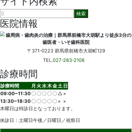
サイト内検索
医院情報
〒371-0223
群馬県前橋市大胡町129
TEL.
027-283-2108
診療時間
診療時間
月
火
水
木
金
土
日
09:00~11:30
〇
〇
〇
〇
〇
△
×
13:30~18:30
〇
〇
〇
〇
〇
×
×
木曜日は特診日となっております。
休診日：土曜日午後／日曜日／祝祭日