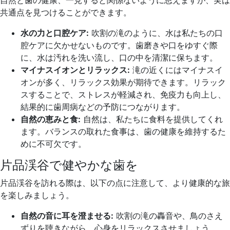
自然と歯の健康、一見すると関係ないように思えますが、実は
共通点を見つけることができます。
水の力と口腔ケア:
吹割の滝のように、水は私たちの口
腔ケアに欠かせないものです。歯磨きや口をゆすぐ際
に、水は汚れを洗い流し、口の中を清潔に保ちます。
マイナスイオンとリラックス:
滝の近くにはマイナスイ
オンが多く、リラックス効果が期待できます。リラック
スすることで、ストレスが軽減され、免疫力も向上し、
結果的に歯周病などの予防につながります。
自然の恵みと食:
自然は、私たちに食料を提供してくれ
ます。バランスの取れた食事は、歯の健康を維持するた
めに不可欠です。
片品渓谷で健やかな歯を
片品渓谷を訪れる際は、以下の点に注意して、より健康的な旅
を楽しみましょう。
自然の音に耳を澄ませる:
吹割の滝の轟音や、鳥のさえ
ずりを聴きながら、心身をリラックスさせましょう。