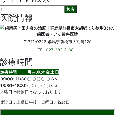
医院情報
〒371-0223
群馬県前橋市大胡町129
TEL.
027-283-2108
診療時間
診療時間
月
火
水
木
金
土
日
09:00~11:30
〇
〇
〇
〇
〇
△
×
13:30~18:30
〇
〇
〇
〇
〇
×
×
木曜日は特診日となっております。
休診日：土曜日午後／日曜日／祝祭日