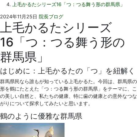
上毛かるたシリーズ16「つ：つる舞う形の群馬県」
2024
い
2024年11月25日
院長ブログ
上毛かるたシリーズ
年
そ
11
歯
16「つ：つる舞う形の
月
科
1
医
群馬県」
日
院
はじめに：上毛かるたの「つ」を紐解く
群馬県民なら誰もが知っている上毛かるた。今回は、群馬県の
形を鶴にたとえた「つ：つる舞う形の群馬県」をテーマに、こ
の美しい自然と、私たちの健康、特に歯の健康との意外なつな
がりについて探求してみたいと思います。
鶴のように優雅な群馬県