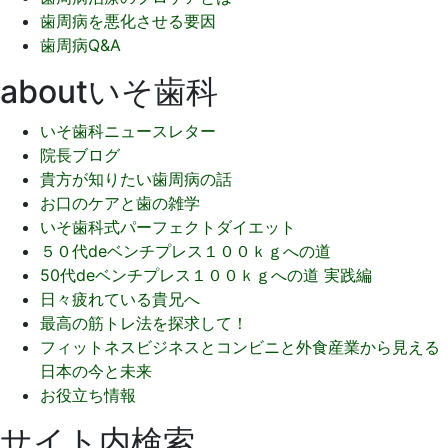
歯周病を悪化させる要因
歯周病Q&A
aboutいそ歯科
いそ歯科ニュースレター
院長ブログ
貴方が知りたい歯周病の話
お口のケアと歯の雑学
いそ歯科式パーフェクトダイエット
５０代deベンチプレス１００ｋｇへの道
50代deベンチプレス１００ｋｇへの道 実践編
日々疲れている貴兄へ
最高の筋トレ法を探求して！
フィットネスビジネスとコンビニと外食産業から見える
日本の今と未来
お役立ち情報
サイト内検索