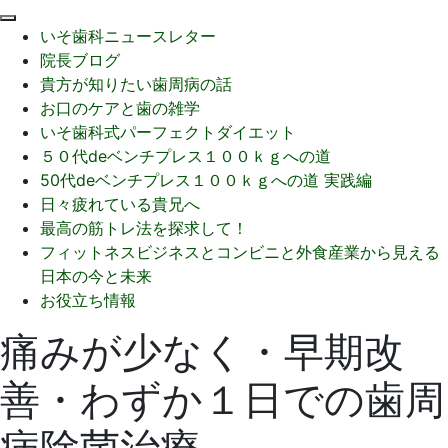
閉
いそ歯科ニュースレター
じ
院長ブログ
る
貴方が知りたい歯周病の話
お口のケアと歯の雑学
いそ歯科式パーフェクトダイエット
５０代deベンチプレス１００ｋｇへの道
50代deベンチプレス１００ｋｇへの道 実践編
日々疲れている貴兄へ
最高の筋トレ法を探求して！
フィットネスビジネスとコンビニと外食産業から見える
日本の今と未来
お役立ち情報
痛みが少なく・早期改
善・わずか１日での歯周
病除菌治療