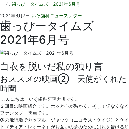
歯っぴータイムズ 2021年6月号
2021
い
2021年6月7日
いそ歯科ニュースレター
歯っぴータイムズ
年
そ
6
歯
2021年6月号
月
科
7
医
日
院
白衣を脱いだ私の独り言
おススメの映画② 天使がくれた
時間
こんにちは、いそ歯科医院大川です。
２回目の映画紹介です。ホッと心が温かく、そして切なくなる
ファンタジー映画です。
冬の飛行場でカップル、ジャック（ニコラス・ケイジ）とケイ
ト（ティア・レオーネ）がお互いの夢のために別れを告げる所