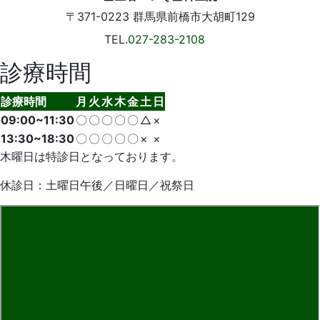
〒371-0223
群馬県前橋市大胡町129
TEL.
027-283-2108
診療時間
診療時間
月
火
水
木
金
土
日
09:00~11:30
〇
〇
〇
〇
〇
△
×
13:30~18:30
〇
〇
〇
〇
〇
×
×
木曜日は特診日となっております。
休診日：土曜日午後／日曜日／祝祭日