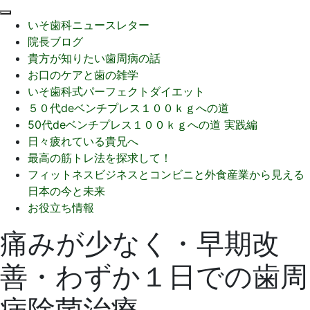
閉
いそ歯科ニュースレター
じ
院長ブログ
る
貴方が知りたい歯周病の話
お口のケアと歯の雑学
いそ歯科式パーフェクトダイエット
５０代deベンチプレス１００ｋｇへの道
50代deベンチプレス１００ｋｇへの道 実践編
日々疲れている貴兄へ
最高の筋トレ法を探求して！
フィットネスビジネスとコンビニと外食産業から見える
日本の今と未来
お役立ち情報
痛みが少なく・早期改
善・わずか１日での歯周
病除菌治療