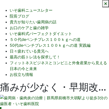
いそ歯科ニュースレター
院長ブログ
貴方が知りたい歯周病の話
お口のケアと歯の雑学
いそ歯科式パーフェクトダイエット
５０代deベンチプレス１００ｋｇへの道
50代deベンチプレス１００ｋｇへの道 実践編
日々疲れている貴兄へ
最高の筋トレ法を探求して！
フィットネスビジネスとコンビニと外食産業から見える
日本の今と未来
お役立ち情報
痛みが少なく・早期改善・わずか１日での歯周病除菌治療