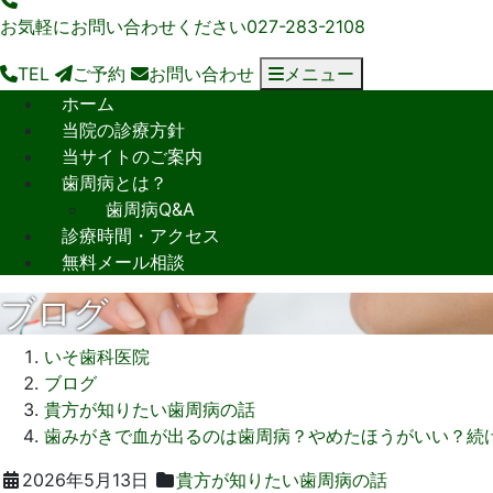
お気軽にお問い合わせください
027-283-2108
TEL
ご予約
お問い合わせ
メニュー
ホーム
当院の診療方針
当サイトのご案内
歯周病とは？
歯周病Q&A
診療時間・アクセス
無料メール相談
ブログ
いそ歯科医院
ブログ
貴方が知りたい歯周病の話
歯みがきで血が出るのは歯周病？やめたほうがいい？続
2026
い
2026年5月13日
貴方が知りたい歯周病の話