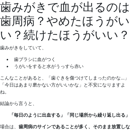
歯みがきで血が出るのは
年
そ
1
歯
歯周病？やめたほうがい
月
科
13
医
い？続けたほうがいい？
日
院
歯みがきをしていて、
歯ブラシに血がつく
うがいをすると水がうっすら赤い
こんなことがあると、「歯ぐきを傷つけてしまったのかな…」
「今日はあまり磨かない方がいいかな」と不安になりますよ
ね。
結論から言うと、
「毎日のように出血する」「同じ場所から繰り返し出る」
場合は、
歯周病のサインであることが多く、そのまま放置しな