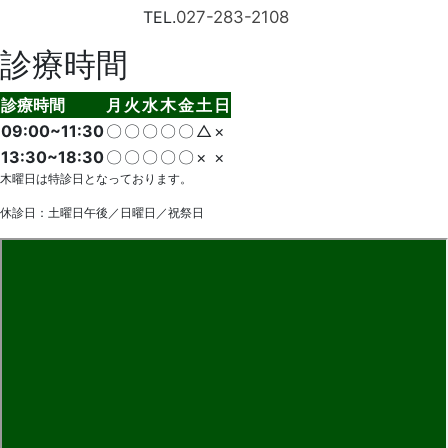
TEL.
027-283-2108
診療時間
診療時間
月
火
水
木
金
土
日
09:00~11:30
〇
〇
〇
〇
〇
△
×
13:30~18:30
〇
〇
〇
〇
〇
×
×
木曜日は特診日となっております。
休診日：土曜日午後／日曜日／祝祭日