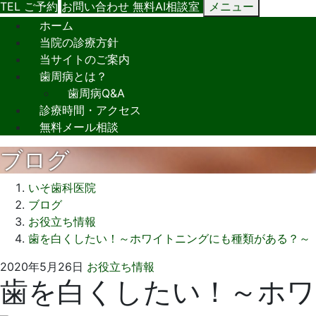
TEL
ご予約
お問い合わせ
無料AI相談室
メニュー
ホーム
当院の診療方針
当サイトのご案内
歯周病とは？
歯周病Q&A
診療時間・アクセス
無料メール相談
ブログ
いそ歯科医院
ブログ
お役立ち情報
歯を白くしたい！～ホワイトニングにも種類がある？～
2020
い
2020年5月26日
お役立ち情報
歯を白くしたい！～ホワ
年
そ
5
歯