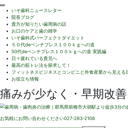
閉
いそ歯科ニュースレター
じ
院長ブログ
る
貴方が知りたい歯周病の話
お口のケアと歯の雑学
いそ歯科式パーフェクトダイエット
５０代deベンチプレス１００ｋｇへの道
50代deベンチプレス１００ｋｇへの道 実践編
日々疲れている貴兄へ
最高の筋トレ法を探求して！
フィットネスビジネスとコンビニと外食産業から見える
お役立ち情報
痛みが少なく・早期改善
お気軽にお問い合わせください
027-283-2108