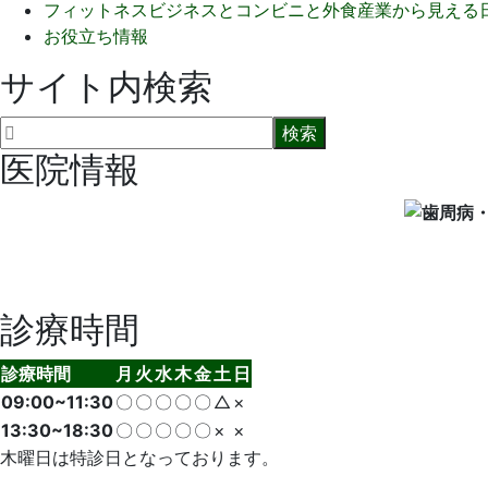
フィットネスビジネスとコンビニと外食産業から見える
お役立ち情報
サイト内検索
医院情報
診療時間
診療時間
月
火
水
木
金
土
日
09:00~11:30
〇
〇
〇
〇
〇
△
×
13:30~18:30
〇
〇
〇
〇
〇
×
×
木曜日は特診日となっております。