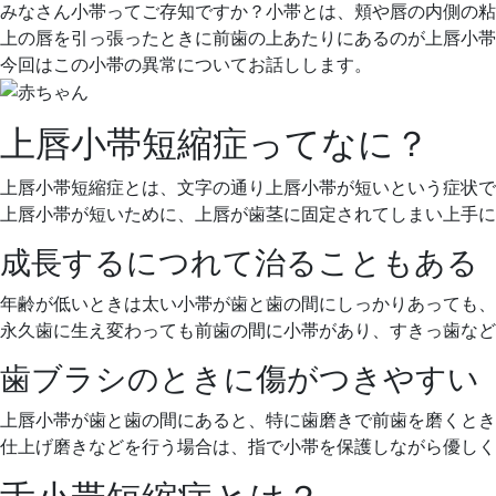
月
科
みなさん小帯ってご存知ですか？小帯とは、頬や唇の内側の粘
16
医
上の唇を引っ張ったときに前歯の上あたりにあるのが上唇小
日
院
今回はこの小帯の異常についてお話しします。
上唇小帯短縮症ってなに？
上唇小帯短縮症とは、文字の通り上唇小帯が短いという症状で
上唇小帯が短いために、上唇が歯茎に固定されてしまい上手に
成長するにつれて治ることもある
年齢が低いときは太い小帯が歯と歯の間にしっかりあっても、
永久歯に生え変わっても前歯の間に小帯があり、すきっ歯など
歯ブラシのときに傷がつきやすい
上唇小帯が歯と歯の間にあると、特に歯磨きで前歯を磨くとき
仕上げ磨きなどを行う場合は、指で小帯を保護しながら優しく