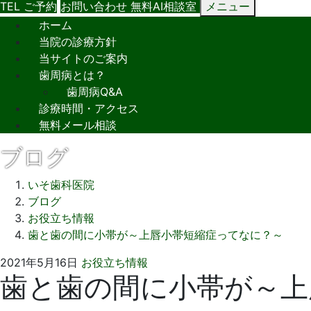
TEL
ご予約
お問い合わせ
無料AI相談室
メニュー
ホーム
当院の診療方針
当サイトのご案内
歯周病とは？
歯周病Q&A
診療時間・アクセス
無料メール相談
ブログ
いそ歯科医院
ブログ
お役立ち情報
歯と歯の間に小帯が～上唇小帯短縮症ってなに？～
2021
い
2021年5月16日
お役立ち情報
歯と歯の間に小帯が～上
年
そ
5
歯