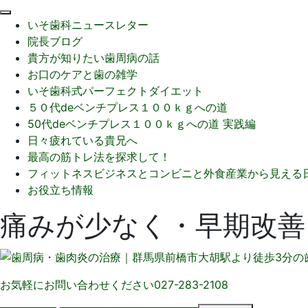
閉
いそ歯科ニュースレター
じ
院長ブログ
る
貴方が知りたい歯周病の話
お口のケアと歯の雑学
いそ歯科式パーフェクトダイエット
５０代deベンチプレス１００ｋｇへの道
50代deベンチプレス１００ｋｇへの道 実践編
日々疲れている貴兄へ
最高の筋トレ法を探求して！
フィットネスビジネスとコンビニと外食産業から見える
お役立ち情報
痛みが少なく・早期改善
お気軽にお問い合わせください
027-283-2108