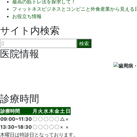
最高の筋トレ法を探求して！
フィットネスビジネスとコンビニと外食産業から見える
お役立ち情報
サイト内検索
医院情報
診療時間
診療時間
月
火
水
木
金
土
日
09:00~11:30
〇
〇
〇
〇
〇
△
×
13:30~18:30
〇
〇
〇
〇
〇
×
×
木曜日は特診日となっております。