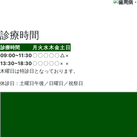
診療時間
診療時間
月
火
水
木
金
土
日
09:00~11:30
〇
〇
〇
〇
〇
△
×
13:30~18:30
〇
〇
〇
〇
〇
×
×
木曜日は特診日となっております。
休診日：土曜日午後／日曜日／祝祭日