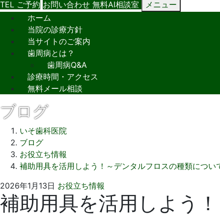
TEL
ご予約
お問い合わせ
無料AI相談室
メニュー
ホーム
当院の診療方針
当サイトのご案内
歯周病とは？
歯周病Q&A
診療時間・アクセス
無料メール相談
ブログ
いそ歯科医院
ブログ
お役立ち情報
補助用具を活用しよう！～デンタルフロスの種類につい
2026
い
2026年1月13日
お役立ち情報
補助用具を活用しよう！
年
そ
1
歯