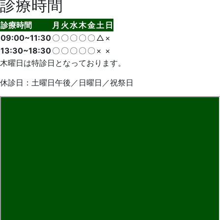
診療時間
診療時間
月
火
水
木
金
土
日
09:00~11:30
〇
〇
〇
〇
〇
△
×
13:30~18:30
〇
〇
〇
〇
〇
×
×
木曜日は特診日となっております。
休診日：土曜日午後／日曜日／祝祭日