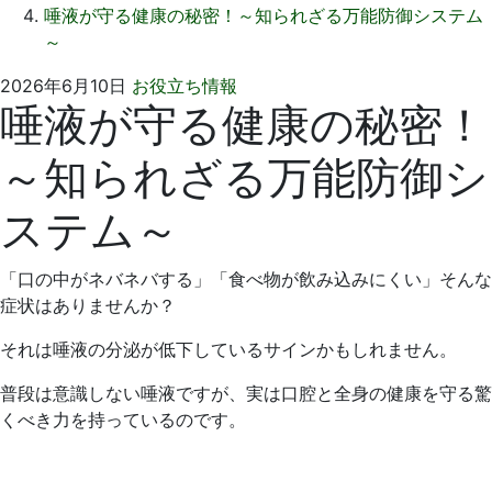
唾液が守る健康の秘密！～知られざる万能防御システム
～
2026
い
2026年6月10日
お役立ち情報
唾液が守る健康の秘密！
年
そ
5
歯
～知られざる万能防御シ
月
科
27
医
ステム～
日
院
「口の中がネバネバする」「食べ物が飲み込みにくい」そんな
症状はありませんか？
それは唾液の分泌が低下しているサインかもしれません。
普段は意識しない唾液ですが、実は口腔と全身の健康を守る驚
くべき力を持っているのです。