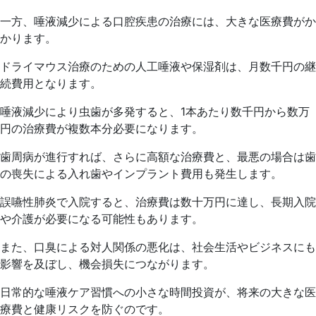
一方、唾液減少による口腔疾患の治療には、大きな医療費がか
かります。
ドライマウス治療のための人工唾液や保湿剤は、月数千円の継
続費用となります。
唾液減少により虫歯が多発すると、1本あたり数千円から数万
円の治療費が複数本分必要になります。
歯周病が進行すれば、さらに高額な治療費と、最悪の場合は歯
の喪失による入れ歯やインプラント費用も発生します。
誤嚥性肺炎で入院すると、治療費は数十万円に達し、長期入院
や介護が必要になる可能性もあります。
また、口臭による対人関係の悪化は、社会生活やビジネスにも
影響を及ぼし、機会損失につながります。
日常的な唾液ケア習慣への小さな時間投資が、将来の大きな医
療費と健康リスクを防ぐのです。