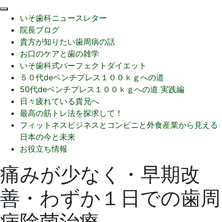
閉
いそ歯科ニュースレター
じ
院長ブログ
る
貴方が知りたい歯周病の話
お口のケアと歯の雑学
いそ歯科式パーフェクトダイエット
５０代deベンチプレス１００ｋｇへの道
50代deベンチプレス１００ｋｇへの道 実践編
日々疲れている貴兄へ
最高の筋トレ法を探求して！
フィットネスビジネスとコンビニと外食産業から見える
日本の今と未来
お役立ち情報
痛みが少なく・早期改
善・わずか１日での歯周
病除菌治療