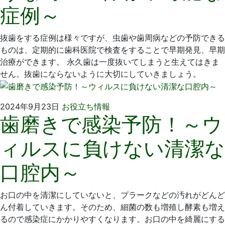
症例～
日
院
抜歯をする症例は様々ですが、虫歯や歯周病などの予防できる
ものは、定期的に歯科医院で検査をすることで早期発見、早期
治療ができます。 永久歯は一度抜いてしまうと生えてはきま
せん。抜歯にならないように大切にしていきましょう。
2024
い
2024年9月23日
お役立ち情報
歯磨きで感染予防！～ウ
年
そ
8
歯
ィルスに負けない清潔な
月
科
28
医
口腔内～
日
院
お口の中を清潔にしていないと、プラークなどの汚れがどんど
ん付着していきます。そのため、細菌の数も増殖し酵素も増え
るので感染症にかかりやすくなります。お口の中を綺麗にする