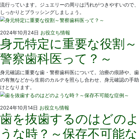
流行っています。ジュエリーの周りは汚れがつきやすいので、
しっかりとブラッシングしましょう。
2024
い
2024年10月24日
お役立ち情報
身元特定に重要な役割～
年
そ
9
歯
警察歯科医って？～
月
科
25
医
日
院
身元確認に重要な歯・警察歯科医について。治療の痕跡や、歯
の有無などから生前のカルテを照らし合わせ、身元確認の手助
けとなります。
2024
い
2024年10月14日
お役立ち情報
歯を抜歯するのはどのよ
年
そ
9
歯
うな時？～保存不可能な
月
科
25
医