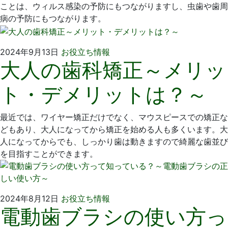
ことは、ウィルス感染の予防にもつながりますし、虫歯や歯周
病の予防にもつながります。
2024
い
2024年9月13日
お役立ち情報
大人の歯科矯正～メリッ
年
そ
8
歯
ト・デメリットは？～
月
科
28
医
日
院
最近では、ワイヤー矯正だけでなく、マウスピースでの矯正な
どもあり、大人になってから矯正を始める人も多くいます。大
人になってからでも、しっかり歯は動きますので綺麗な歯並び
を目指すことができます。
2024
い
2024年8月12日
お役立ち情報
電動歯ブラシの使い方っ
年
そ
7
歯