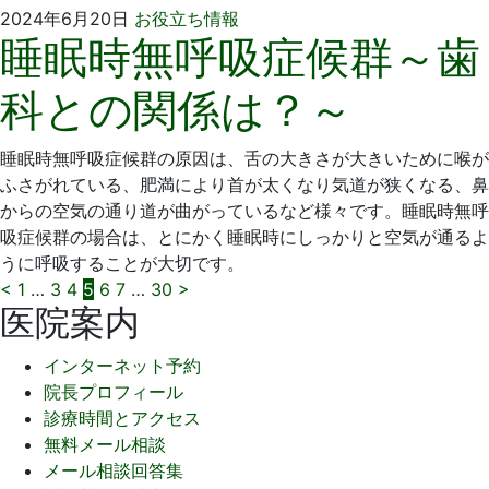
2024
い
2024年6月20日
お役立ち情報
睡眠時無呼吸症候群～歯
年
そ
5
歯
科との関係は？～
月
科
29
医
日
院
睡眠時無呼吸症候群の原因は、舌の大きさが大きいために喉が
ふさがれている、肥満により首が太くなり気道が狭くなる、鼻
からの空気の通り道が曲がっているなど様々です。睡眠時無呼
吸症候群の場合は、とにかく睡眠時にしっかりと空気が通るよ
うに呼吸することが大切です。
投
<
1
…
3
4
5
6
7
…
30
>
医院案内
稿
インターネット予約
の
院長プロフィール
ペ
診療時間とアクセス
無料メール相談
ー
メール相談回答集