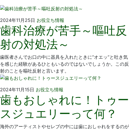
2024
い
2024年11月25日
お役立ち情報
歯科治療が苦手～嘔吐反
年
そ
10
歯
射の対処法～
月
科
28
医
日
院
歯医者さんでお口の中に器具を入れたときに“オエッ”と吐き気
を感じた経験があるひともいるのではないでしょうか。この反
射のことを嘔吐反射と言います。
2024
い
2024年11月15日
お役立ち情報
歯もおしゃれに！トゥー
年
そ
10
歯
スジュエリーって何？
月
科
28
医
日
院
海外のアーティストやセレブの中には歯におしゃれをするのが