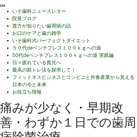
閉
いそ歯科ニュースレター
じ
院長ブログ
る
貴方が知りたい歯周病の話
お口のケアと歯の雑学
いそ歯科式パーフェクトダイエット
５０代deベンチプレス１００ｋｇへの道
50代deベンチプレス１００ｋｇへの道 実践編
日々疲れている貴兄へ
最高の筋トレ法を探求して！
フィットネスビジネスとコンビニと外食産業から見える
日本の今と未来
お役立ち情報
痛みが少なく・早期改
善・わずか１日での歯周
病除菌治療