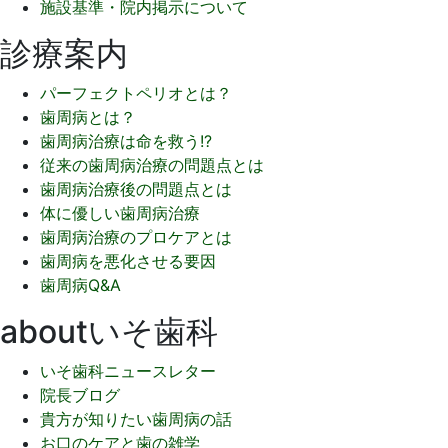
ジ
施設基準・院内掲示について
送
診療案内
り
パーフェクトペリオとは？
歯周病とは？
歯周病治療は命を救う!?
従来の歯周病治療の問題点とは
歯周病治療後の問題点とは
体に優しい歯周病治療
歯周病治療のプロケアとは
歯周病を悪化させる要因
歯周病Q&A
aboutいそ歯科
いそ歯科ニュースレター
院長ブログ
貴方が知りたい歯周病の話
お口のケアと歯の雑学