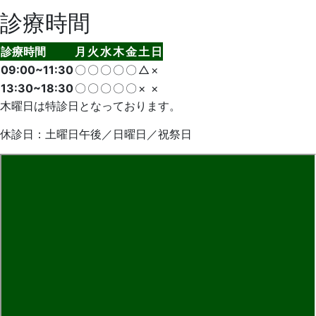
診療時間
診療時間
月
火
水
木
金
土
日
09:00~11:30
〇
〇
〇
〇
〇
△
×
13:30~18:30
〇
〇
〇
〇
〇
×
×
木曜日は特診日となっております。
休診日：土曜日午後／日曜日／祝祭日