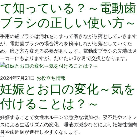
て知っている？～電動歯
月
科
29
医
ブラシの正しい使い方～
日
院
手用の歯ブラシは汚れをこすって磨きながら落としていきます
が、電動歯ブラシの場合汚れを粉砕しながら落としていくた
め、磨き方を変える必要があります。電動歯ブラシの先端はメ
ーカーにもよりますが、だいたい3か月で交換となります。
2024
い
2024年7月21日
お役立ち情報
妊娠とお口の変化～気を
年
そ
6
歯
付けることは？～
月
科
26
医
日
院
妊娠することで女性ホルモンの急激な増加や、寝不足やストレ
スによる生活リズムの変化、唾液の減少などにより妊娠性歯肉
炎や歯周病が進行しやすくなります。