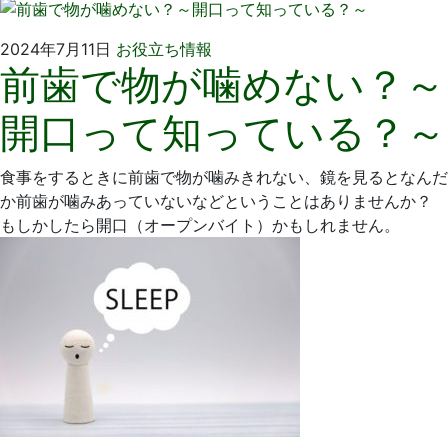
2024
い
2024年7月11日
お役立ち情報
前歯で物が噛めない？～
年
そ
6
歯
開口って知っている？～
月
科
26
医
日
院
食事をするときに前歯で物が噛みきれない、鏡を見るとなんだ
か前歯が噛みあっていないなどということはありませんか？
もしかしたら開口（オープンバイト）かもしれません。