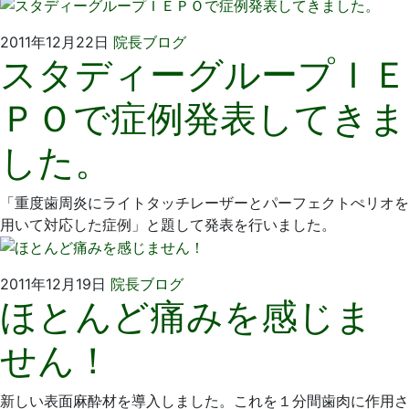
2011
い
2011年12月22日
院長ブログ
スタディーグループＩＥ
年
そ
12
歯
ＰＯで症例発表してきま
月
科
22
医
した。
日
院
「重度歯周炎にライトタッチレーザーとパーフェクトぺリオを
用いて対応した症例」と題して発表を行いました。
2011
い
2011年12月19日
院長ブログ
ほとんど痛みを感じま
年
そ
12
歯
せん！
月
科
19
医
日
院
新しい表面麻酔材を導入しました。これを１分間歯肉に作用さ