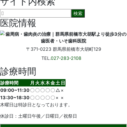
サイト内検索
医院情報
〒371-0223
群馬県前橋市大胡町129
TEL.
027-283-2108
診療時間
診療時間
月
火
水
木
金
土
日
09:00~11:30
〇
〇
〇
〇
〇
△
×
13:30~18:30
〇
〇
〇
〇
〇
×
×
木曜日は特診日となっております。
休診日：土曜日午後／日曜日／祝祭日