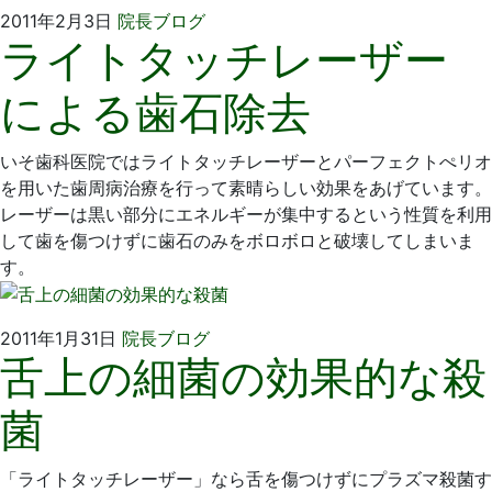
2011
い
2011年2月3日
院長ブログ
ライトタッチレーザー
年
そ
2
歯
による歯石除去
月
科
3
医
日
院
いそ歯科医院ではライトタッチレーザーとパーフェクトぺリオ
を用いた歯周病治療を行って素晴らしい効果をあげています。
レーザーは黒い部分にエネルギーが集中するという性質を利用
して歯を傷つけずに歯石のみをボロボロと破壊してしまいま
す。
2011
い
2011年1月31日
院長ブログ
舌上の細菌の効果的な殺
年
そ
1
歯
菌
月
科
31
医
日
院
「ライトタッチレーザー」なら舌を傷つけずにプラズマ殺菌す