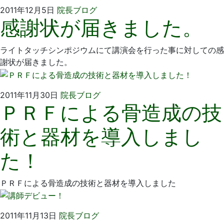
2011
い
2011年12月5日
院長ブログ
感謝状が届きました。
年
そ
12
歯
月
科
ライトタッチシンポジウムにて講演会を行った事に対しての感
5
医
謝状が届きました。
日
院
2011
い
2011年11月30日
院長ブログ
ＰＲＦによる骨造成の技
年
そ
11
歯
術と器材を導入しまし
月
科
30
医
た！
日
院
ＰＲＦによる骨造成の技術と器材を導入しました
2011
い
2011年11月13日
院長ブログ