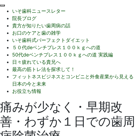
閉
いそ歯科ニュースレター
じ
院長ブログ
る
貴方が知りたい歯周病の話
お口のケアと歯の雑学
いそ歯科式パーフェクトダイエット
５０代deベンチプレス１００ｋｇへの道
50代deベンチプレス１００ｋｇへの道 実践編
日々疲れている貴兄へ
最高の筋トレ法を探求して！
フィットネスビジネスとコンビニと外食産業から見える
日本の今と未来
お役立ち情報
痛みが少なく・早期改
善・わずか１日での歯周
病除菌治療