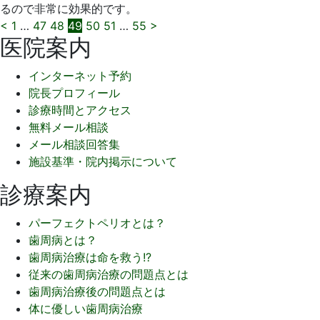
るので非常に効果的です。
投
<
1
…
47
48
49
50
51
…
55
>
医院案内
稿
インターネット予約
の
院長プロフィール
ペ
診療時間とアクセス
無料メール相談
ー
メール相談回答集
ジ
施設基準・院内掲示について
送
診療案内
り
パーフェクトペリオとは？
歯周病とは？
歯周病治療は命を救う!?
従来の歯周病治療の問題点とは
歯周病治療後の問題点とは
体に優しい歯周病治療