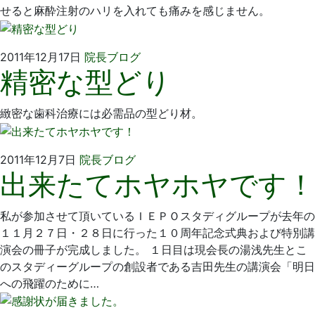
せると麻酔注射のハリを入れても痛みを感じません。
2011
い
2011年12月17日
院長ブログ
精密な型どり
年
そ
12
歯
月
科
緻密な歯科治療には必需品の型どり材。
17
医
日
院
2011
い
2011年12月7日
院長ブログ
出来たてホヤホヤです！
年
そ
12
歯
月
科
私が参加させて頂いているＩＥＰＯスタディグループが去年の
7
医
１１月２７日・２８日に行った１０周年記念式典および特別講
日
院
演会の冊子が完成しました。 １日目は現会長の湯浅先生とこ
のスタディーグループの創設者である吉田先生の講演会「明日
への飛躍のために…