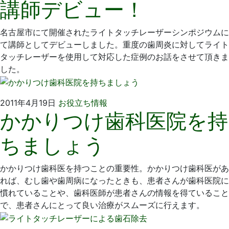
講師デビュー！
年
そ
11
歯
月
科
名古屋市にて開催されたライトタッチレーザーシンポジウムに
13
医
て講師としてデビューしました。重度の歯周炎に対してライト
日
院
タッチレーザーを使用して対応した症例のお話をさせて頂きま
した。
2011
い
2011年4月19日
お役立ち情報
かかりつけ歯科医院を持
年
そ
4
歯
ちましょう
月
科
19
医
日
院
かかりつけ歯科医を持つことの重要性。かかりつけ歯科医があ
れば、むし歯や歯周病になったときも、患者さんが歯科医院に
慣れていることや、歯科医師が患者さんの情報を得ていること
で、患者さんにとって良い治療がスムーズに行えます。