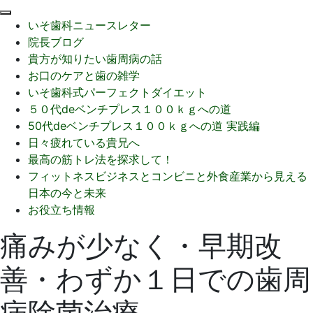
閉
いそ歯科ニュースレター
じ
院長ブログ
る
貴方が知りたい歯周病の話
お口のケアと歯の雑学
いそ歯科式パーフェクトダイエット
５０代deベンチプレス１００ｋｇへの道
50代deベンチプレス１００ｋｇへの道 実践編
日々疲れている貴兄へ
最高の筋トレ法を探求して！
フィットネスビジネスとコンビニと外食産業から見える
日本の今と未来
お役立ち情報
痛みが少なく・早期改
善・わずか１日での歯周
病除菌治療