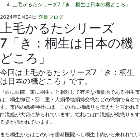
上毛かるたシリーズ7「き：桐生は日本の機どころ」
2024
い
2024年9月24日
院長ブログ
上毛かるたシリーズ
年
そ
9
歯
7「き：桐生は日本の機
月
科
12
医
どころ」
日
院
今回は上毛かるたシリーズ7「き：桐生
は日本の機どころ」です。
『西に西陣、東に桐生』と相対して有名な機業地である桐生市
は、桐生御召・羽二重・人絹帯地絹綿交織などの織物で有名で
す。市内の織姫神社には、この地に機織りを伝えたと言われる
白滝姫が大切に祭られています。絵札には白滝姫が機織りをす
る姿が描かれています。
また桐生からはこのいそ歯科医院へも桐生市内から来れれてい