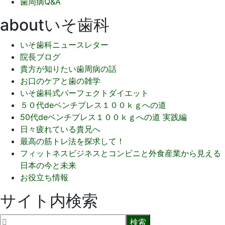
歯周病Q&A
aboutいそ歯科
いそ歯科ニュースレター
院長ブログ
貴方が知りたい歯周病の話
お口のケアと歯の雑学
いそ歯科式パーフェクトダイエット
５０代deベンチプレス１００ｋｇへの道
50代deベンチプレス１００ｋｇへの道 実践編
日々疲れている貴兄へ
最高の筋トレ法を探求して！
フィットネスビジネスとコンビニと外食産業から見える
日本の今と未来
お役立ち情報
サイト内検索