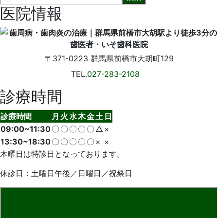
医院情報
〒371-0223
群馬県前橋市大胡町129
TEL.
027-283-2108
診療時間
診療時間
月
火
水
木
金
土
日
09:00~11:30
〇
〇
〇
〇
〇
△
×
13:30~18:30
〇
〇
〇
〇
〇
×
×
木曜日は特診日となっております。
休診日：土曜日午後／日曜日／祝祭日