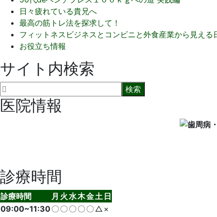
日々疲れている貴兄へ
最高の筋トレ法を探求して！
フィットネスビジネスとコンビニと外食産業から見える
お役立ち情報
サイト内検索
医院情報
診療時間
診療時間
月
火
水
木
金
土
日
09:00~11:30
〇
〇
〇
〇
〇
△
×