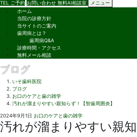
TEL
ご予約
お問い合わせ
無料AI相談室
メニュー
ホーム
当院の診療方針
当サイトのご案内
歯周病とは？
歯周病Q&A
診療時間・アクセス
無料メール相談
ブログ
いそ歯科医院
ブログ
お口のケアと歯の雑学
汚れが溜まりやすい親知らず！【智歯周囲炎】
2024
い
2024年9月1日
お口のケアと歯の雑学
汚れが溜まりやすい親知
年
そ
7
歯