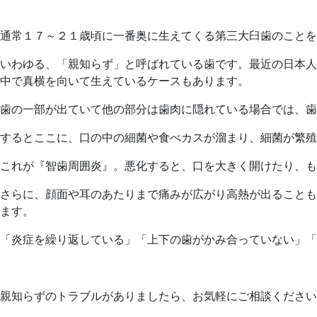
月
科
31
医
日
院
通常１７～２１歳頃に一番奥に生えてくる第三大臼歯のことを
いわゆる、「親知らず」と呼ばれている歯です。最近の日本人
中で真横を向いて生えているケースもあります。
歯の一部が出ていて他の部分は歯肉に隠れている場合では、歯
するとここに、口の中の細菌や食べカスが溜まり、細菌が繁殖
これが『智歯周囲炎』。悪化すると、口を大きく開けたり、も
さらに、顔面や耳のあたりまで痛みが広がり高熱が出ることも
ます。
「炎症を繰り返している」「上下の歯がかみ合っていない」「
親知らずのトラブルがありましたら、お気軽にご相談ください