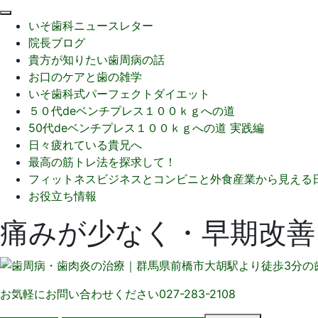
閉
いそ歯科ニュースレター
じ
院長ブログ
る
貴方が知りたい歯周病の話
お口のケアと歯の雑学
いそ歯科式パーフェクトダイエット
５０代deベンチプレス１００ｋｇへの道
50代deベンチプレス１００ｋｇへの道 実践編
日々疲れている貴兄へ
最高の筋トレ法を探求して！
フィットネスビジネスとコンビニと外食産業から見える
お役立ち情報
痛みが少なく・早期改善
お気軽にお問い合わせください
027-283-2108