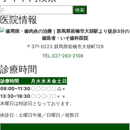
医院情報
〒371-0223
群馬県前橋市大胡町129
TEL.
027-283-2108
診療時間
診療時間
月
火
水
木
金
土
日
09:00~11:30
〇
〇
〇
〇
〇
△
×
13:30~18:30
〇
〇
〇
〇
〇
×
×
木曜日は特診日となっております。
休診日：土曜日午後／日曜日／祝祭日