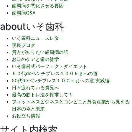
歯周病を悪化させる要因
歯周病Q&A
aboutいそ歯科
いそ歯科ニュースレター
院長ブログ
貴方が知りたい歯周病の話
お口のケアと歯の雑学
いそ歯科式パーフェクトダイエット
５０代deベンチプレス１００ｋｇへの道
50代deベンチプレス１００ｋｇへの道 実践編
日々疲れている貴兄へ
最高の筋トレ法を探求して！
フィットネスビジネスとコンビニと外食産業から見える
日本の今と未来
お役立ち情報
サイト内検索