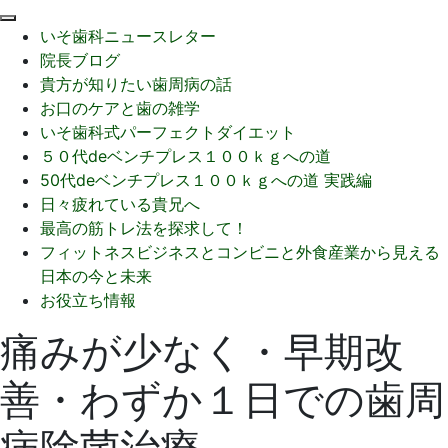
閉
いそ歯科ニュースレター
じ
院長ブログ
る
貴方が知りたい歯周病の話
お口のケアと歯の雑学
いそ歯科式パーフェクトダイエット
５０代deベンチプレス１００ｋｇへの道
50代deベンチプレス１００ｋｇへの道 実践編
日々疲れている貴兄へ
最高の筋トレ法を探求して！
フィットネスビジネスとコンビニと外食産業から見える
日本の今と未来
お役立ち情報
痛みが少なく・早期改
善・わずか１日での歯周
病除菌治療