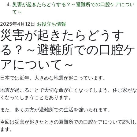
災害が起きたらどうする？～避難所での口腔ケアについ
て～
2025
い
2025年4月12日
お役立ち情報
災害が起きたらどうす
年
そ
3
歯
る？～避難所での口腔ケ
月
科
30
医
アについて～
日
院
日本では近年、大きめな地震が起こっています。
地震が起こることで大切な命が亡くなってしまう、住む家がな
くなってしまうこともあります。
また、多くの方が避難所での生活を強いられます。
今回は災害が起きたときの避難所での口腔ケアについて説明し
ます。