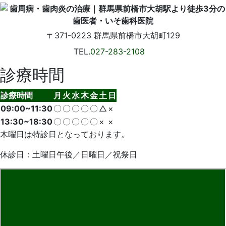
〒371-0223
群馬県前橋市大胡町129
TEL.
027-283-2108
診療時間
診療時間
月
火
水
木
金
土
日
09:00~11:30
〇
〇
〇
〇
〇
△
×
13:30~18:30
〇
〇
〇
〇
〇
×
×
木曜日は特診日となっております。
休診日：土曜日午後／日曜日／祝祭日