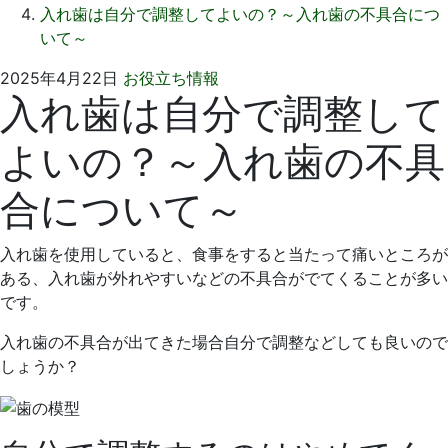
入れ歯は自分で調整してよいの？～入れ歯の不具合につ
いて～
2025
い
2025年4月22日
お役立ち情報
入れ歯は自分で調整して
年
そ
3
歯
よいの？～入れ歯の不具
月
科
30
医
合について～
日
院
入れ歯を使用していると、食事をすると当たって痛いところが
ある、入れ歯が外れやすいなどの不具合がでてくることが多い
です。
入れ歯の不具合が出てきた場合自分で調整などしても良いので
しょうか？