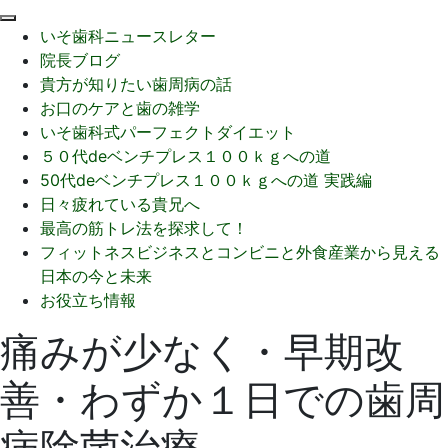
閉
いそ歯科ニュースレター
じ
院長ブログ
る
貴方が知りたい歯周病の話
お口のケアと歯の雑学
いそ歯科式パーフェクトダイエット
５０代deベンチプレス１００ｋｇへの道
50代deベンチプレス１００ｋｇへの道 実践編
日々疲れている貴兄へ
最高の筋トレ法を探求して！
フィットネスビジネスとコンビニと外食産業から見える
日本の今と未来
お役立ち情報
痛みが少なく・早期改
善・わずか１日での歯周
病除菌治療