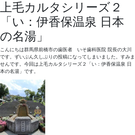
上毛カルタシリーズ２
年
そ
8
歯
「い：伊香保温泉 日本
月
科
22
医
の名湯」
日
院
こんにちは群馬県前橋市の歯医者 いそ歯科医院 院長の大川
です。ずいぶん久しぶりの投稿になってしまいました。すみま
せんです。今回は上毛カルタシリーズ２「い：伊香保温泉 日
本の名湯」です。