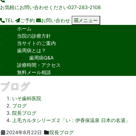
お気軽にお問い合わせください
027-283-2108
TEL
ご予約
お問い合わせ
メニュー
ホーム
当院の診療方針
当サイトのご案内
歯周病とは？
歯周病Q&A
診療時間・アクセス
無料メール相談
ブログ
いそ歯科医院
ブログ
院長ブログ
上毛カルタシリーズ２「い：伊香保温泉 日本の名湯」
2024
い
2024年8月22日
院長ブログ