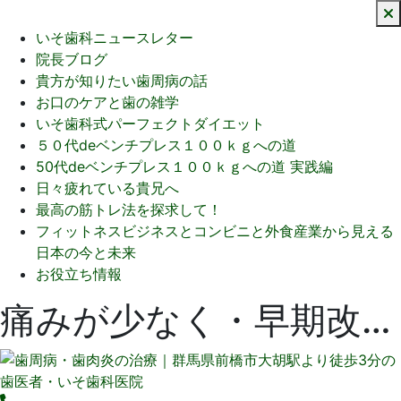
いそ歯科ニュースレター
院長ブログ
貴方が知りたい歯周病の話
お口のケアと歯の雑学
いそ歯科式パーフェクトダイエット
５０代deベンチプレス１００ｋｇへの道
50代deベンチプレス１００ｋｇへの道 実践編
日々疲れている貴兄へ
最高の筋トレ法を探求して！
フィットネスビジネスとコンビニと外食産業から見える
日本の今と未来
お役立ち情報
痛みが少なく・早期改善・わずか１日での歯周病除菌治療