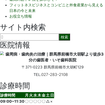
フィットネスビジネスとコンビニと外食産業から見える
日本の今と未来
お役立ち情報
サイト内検索
医院情報
〒371-0223
群馬県前橋市大胡町129
TEL.
027-283-2108
診療時間
診療時間
月
火
水
木
金
土
日
09:00~11:30
〇
〇
〇
〇
〇
△
×