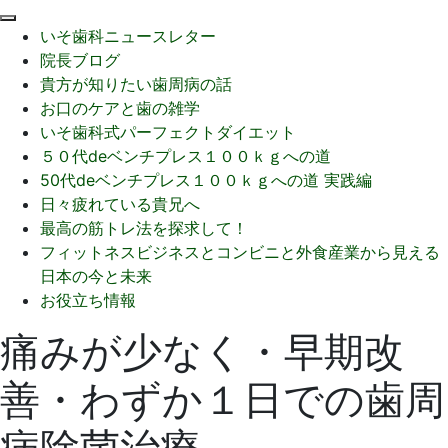
閉
いそ歯科ニュースレター
じ
院長ブログ
る
貴方が知りたい歯周病の話
お口のケアと歯の雑学
いそ歯科式パーフェクトダイエット
５０代deベンチプレス１００ｋｇへの道
50代deベンチプレス１００ｋｇへの道 実践編
日々疲れている貴兄へ
最高の筋トレ法を探求して！
フィットネスビジネスとコンビニと外食産業から見える
日本の今と未来
お役立ち情報
痛みが少なく・早期改
善・わずか１日での歯周
病除菌治療