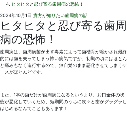
ヒタヒタと忍び寄る歯周病の恐怖！
2024
い
2024年10月1日
貴方が知りたい歯周病の話
ヒタヒタと忍び寄る歯周
年
そ
11
歯
病の恐怖！
月
科
6
医
日
院
歯周病は、歯周病菌が出す毒素によって歯槽骨が溶かされ最終
的には歯を失ってしまう怖い病気ですが、初期の頃にはほとん
ど痛みもなく進行するので、無自覚のまま悪化させてしまうケ
ースがほとんどです。
また、1本の歯だけが歯周病になるというより、お口全体の状
態が悪化していくため、短期間のうちに次々と歯がグラグラし
はじめるなんてこともあります！