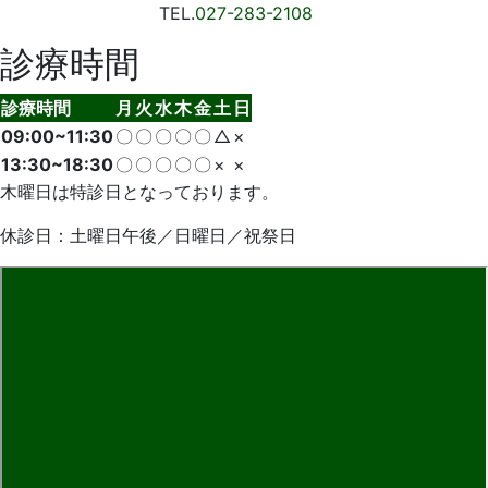
TEL.
027-283-2108
診療時間
診療時間
月
火
水
木
金
土
日
09:00~11:30
〇
〇
〇
〇
〇
△
×
13:30~18:30
〇
〇
〇
〇
〇
×
×
木曜日は特診日となっております。
休診日：土曜日午後／日曜日／祝祭日