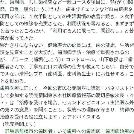
た。歯周病、むし歯検査など一般コース６項目に、顎(がく)関
節、口臭、咬合(こうごう)力、歯並びチェックなど自由選択９
項目が並ぶ。１次予防としての生活習慣の改善に続き、２次予
防としての検診を充実させた。利用状況を尋ねると、まずまず
と言ったところだが、「利用する人に限って、問題なし」と苦
笑が返ってきた。
寝たきりにならない、健康寿命の延長には、歯の健康、生活習
慣を見直すことが大切だ。歯周病予防・治療で重視されるの
が、プラーク（歯垢(しこう)）コントロール。山下教授は「歯
医者さんで、丁寧なお口の清掃の仕方を教えてもらい、自分で
できない清掃はプロ（歯科医、歯科衛生士）にお任せする」こ
とを勧める。
歯科医療に詳しく、今回の市民公開講座に講師・パネリストと
して参加する読売新聞東京本社医療情報部の渡辺勝敏次長（４
７）は「治療を受ける場合、セカンドオピニオン（主治医以外
の第２の意見）を聞くことも、状態への理解が深まり、納得の
治療を受ける役に立ちます」とアドバイスする
（読売新聞より）
「群馬県前橋市の歯医者」いそ歯科への歯周病・歯周病治療の