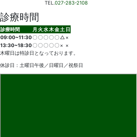
TEL.
027-283-2108
診療時間
診療時間
月
火
水
木
金
土
日
09:00~11:30
〇
〇
〇
〇
〇
△
×
13:30~18:30
〇
〇
〇
〇
〇
×
×
木曜日は特診日となっております。
休診日：土曜日午後／日曜日／祝祭日