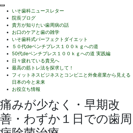
閉
いそ歯科ニュースレター
じ
院長ブログ
る
貴方が知りたい歯周病の話
お口のケアと歯の雑学
いそ歯科式パーフェクトダイエット
５０代deベンチプレス１００ｋｇへの道
50代deベンチプレス１００ｋｇへの道 実践編
日々疲れている貴兄へ
最高の筋トレ法を探求して！
フィットネスビジネスとコンビニと外食産業から見える
日本の今と未来
お役立ち情報
痛みが少なく・早期改
善・わずか１日での歯周
病除菌治療