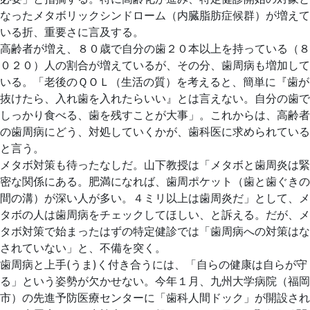
なったメタボリックシンドローム（内臓脂肪症候群）が増えて
いる折、重要さに言及する。
高齢者が増え、８０歳で自分の歯２０本以上を持っている（８
０２０）人の割合が増えているが、その分、歯周病も増加して
いる。「老後のＱＯＬ（生活の質）を考えると、簡単に『歯が
抜けたら、入れ歯を入れたらいい』とは言えない。自分の歯で
しっかり食べる、歯を残すことが大事」。これからは、高齢者
の歯周病にどう、対処していくかが、歯科医に求められている
と言う。
メタボ対策も待ったなしだ。山下教授は「メタボと歯周炎は緊
密な関係にある。肥満になれば、歯周ポケット（歯と歯ぐきの
間の溝）が深い人が多い。４ミリ以上は歯周炎だ」として、メ
タボの人は歯周病をチェックしてほしい、と訴える。だが、メ
タボ対策で始まったはずの特定健診では「歯周病への対策はな
されていない」と、不備を突く。
歯周病と上手(うま)く付き合うには、「自らの健康は自らが守
る」という姿勢が欠かせない。今年１月、九州大学病院（福岡
市）の先進予防医療センターに「歯科人間ドック」が開設され