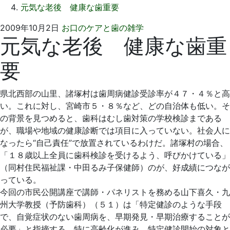
元気な老後 健康な歯重要
2009
い
2009年10月2日
お口のケアと歯の雑学
元気な老後 健康な歯重
年
そ
10
歯
要
月
科
2
医
日
院
県北西部の山里、諸塚村は歯周病健診受診率が４７・４％と高
い。これに対し、宮崎市５・８％など、どの自治体も低い。そ
の背景を見つめると、歯科はむし歯対策の学校検診まである
が、職場や地域の健康診断では項目に入っていない。社会人に
なったら“自己責任”で放置されているわけだ。諸塚村の場合、
「１８歳以上全員に歯科検診を受けるよう、呼びかけている」
（同村住民福祉課・中田るみ子保健師）のが、好成績につなが
っている。
今回の市民公開講座で講師・パネリストを務める山下喜久・九
州大学教授（予防歯科）（５１）は「特定健診のような手段
で、自覚症状のない歯周病を、早期発見・早期治療することが
必要」と指摘する。特に高齢化が進み、特定健診開始の対象と