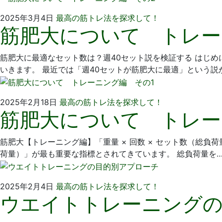
2025
い
2025年3月4日
最高の筋トレ法を探求して！
筋肥大について トレー
年
そ
2
歯
月
科
筋肥大に最適なセット数は？週40セット説を検証する はじ
2
医
いきます。 最近では「週40セットが筋肥大に最適」という説
日
院
2025
い
2025年2月18日
最高の筋トレ法を探求して！
筋肥大について トレー
年
そ
2
歯
月
科
筋肥大【トレーニング編】「重量 × 回数 × セット数（総負
2
医
荷量）」が最も重要な指標とされてきています。 総負荷量を
日
院
2025
い
2025年2月4日
最高の筋トレ法を探求して！
ウエイトトレーニング
年
そ
2
歯
月
科