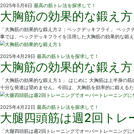
2025
い
2025年5月6日
最高の筋トレ法を探求して！
大胸筋の効果的な鍛え方
年
そ
4
歯
月
科
「大胸筋の効果的な鍛え方２：ペックデッキフライ」 ペック
1
医
事では、ペックデッキフライを活用した大胸筋の効果的な鍛え
日
院
2025
い
2025年4月29日
最高の筋トレ法を探求して！
大胸筋の効果的な鍛え方
年
そ
4
歯
月
科
「大胸筋の効果的な鍛え方１」 はじめに 大胸筋は上半身の
1
医
十分な発達は望めません。今回は、大胸筋を効率的に鍛えるた
日
院
2025
い
2025年4月22日
最高の筋トレ法を探求して！
大腿四頭筋は週2回トレ
年
そ
4
歯
月
科
「大腿四頭筋は週2回トレーニングでオーバートレーニングに