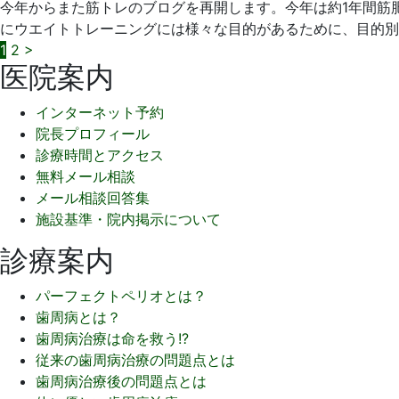
今年からまた筋トレのブログを再開します。今年は約1年間筋
2
医
にウエイトトレーニングには様々な目的があるために、目的別
日
院
投
1
2
>
医院案内
稿
インターネット予約
の
院長プロフィール
ペ
診療時間とアクセス
無料メール相談
ー
メール相談回答集
ジ
施設基準・院内掲示について
送
診療案内
り
パーフェクトペリオとは？
歯周病とは？
歯周病治療は命を救う!?
従来の歯周病治療の問題点とは
歯周病治療後の問題点とは