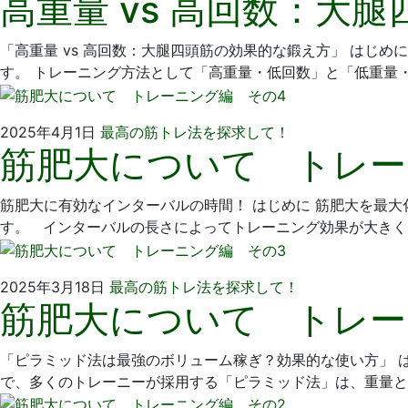
高重量 vs 高回数：大
4
歯
月
科
「高重量 vs 高回数：大腿四頭筋の効果的な鍛え方」 はじ
1
医
す。 トレーニング方法として「高重量・低回数」と「低重量
日
院
2025
い
2025年4月1日
最高の筋トレ法を探求して！
筋肥大について トレー
年
そ
4
歯
月
科
筋肥大に有効なインターバルの時間！ はじめに 筋肥大を最
1
医
す。 インターバルの長さによってトレーニング効果が大きく
日
院
2025
い
2025年3月18日
最高の筋トレ法を探求して！
筋肥大について トレー
年
そ
2
歯
月
科
「ピラミッド法は最強のボリューム稼ぎ？効果的な使い方」 
3
医
で、多くのトレーニーが採用する「ピラミッド法」は、重量と
日
院