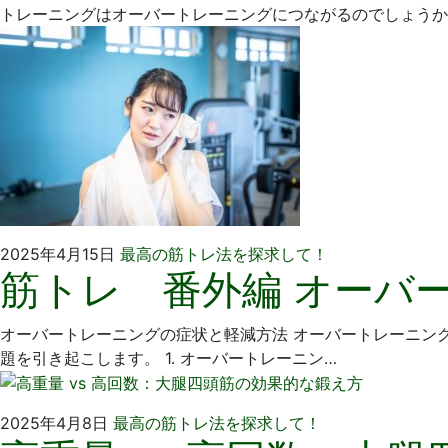
1
医
トレーニングはオーバートレーニングにつながるのでしょうか
日
院
2025
い
2025年4月15日
最高の筋トレ法を探求して！
筋トレ 番外編 オーバ
年
そ
4
歯
月
科
オーバートレーニングの症状と軽減方法 オーバートレーニング（Ov
1
医
題を引き起こします。 1. オーバートレーニン…
日
院
2025
い
2025年4月8日
最高の筋トレ法を探求して！
年
そ