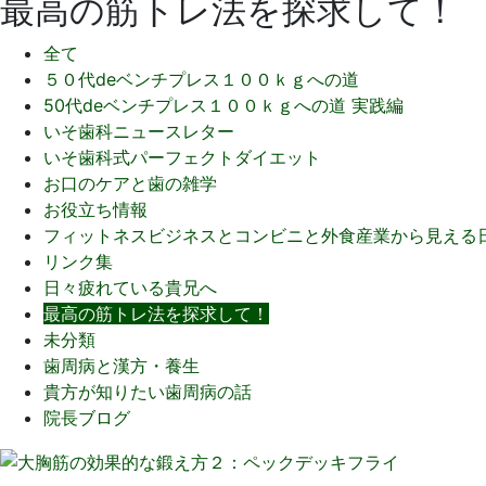
最高の筋トレ法を探求して！
全て
５０代deベンチプレス１００ｋｇへの道
50代deベンチプレス１００ｋｇへの道 実践編
いそ歯科ニュースレター
いそ歯科式パーフェクトダイエット
お口のケアと歯の雑学
お役立ち情報
フィットネスビジネスとコンビニと外食産業から見える
リンク集
日々疲れている貴兄へ
最高の筋トレ法を探求して！
未分類
歯周病と漢方・養生
貴方が知りたい歯周病の話
院長ブログ