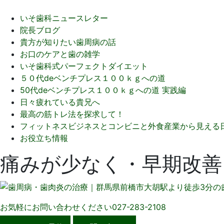
いそ歯科ニュースレター
院長ブログ
貴方が知りたい歯周病の話
お口のケアと歯の雑学
いそ歯科式パーフェクトダイエット
５０代deベンチプレス１００ｋｇへの道
50代deベンチプレス１００ｋｇへの道 実践編
日々疲れている貴兄へ
最高の筋トレ法を探求して！
フィットネスビジネスとコンビニと外食産業から見える
お役立ち情報
痛みが少なく・早期改善
お気軽にお問い合わせください
027-283-2108