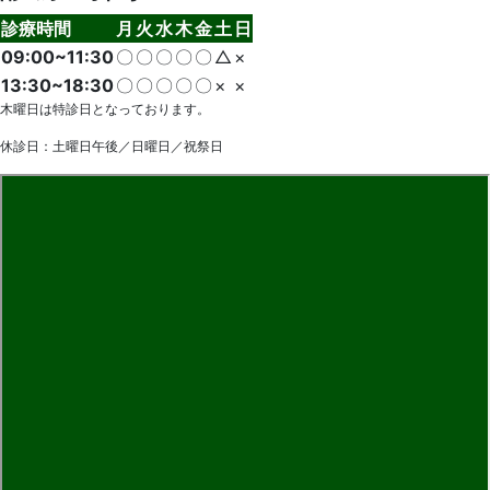
診療時間
月
火
水
木
金
土
日
09:00~11:30
〇
〇
〇
〇
〇
△
×
13:30~18:30
〇
〇
〇
〇
〇
×
×
木曜日は特診日となっております。
休診日：土曜日午後／日曜日／祝祭日