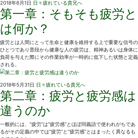
2018
い
2018年6月1日
日々疲れている貴兄へ
第一章：そもそも疲労と
年
そ
6
歯
は何か？
月
科
1
医
日
院
疲労とは人間にとって生命と健康を維持する上で重要な信号の
ひとつであり普段から健康な人の疲労は、精神あるいは身体に
負荷を与えた際にその作業効率が一時的に低下した状態と定義
される。
2018
い
2018年5月31日
日々疲れている貴兄へ
第二章：疲労と疲労感は
年
そ
5
歯
違うのか
月
科
31
医
日
院
一般的には、”疲労”は”疲労感”とほぼ同義語で使われがちであ
るがその定義の中では”疲労”と”疲労感”とはまったく異なるも