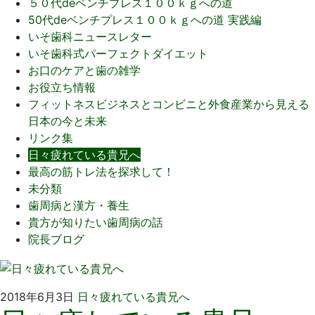
５０代deベンチプレス１００ｋｇへの道
50代deベンチプレス１００ｋｇへの道 実践編
いそ歯科ニュースレター
いそ歯科式パーフェクトダイエット
お口のケアと歯の雑学
お役立ち情報
フィットネスビジネスとコンビニと外食産業から見える
日本の今と未来
リンク集
日々疲れている貴兄へ
最高の筋トレ法を探求して！
未分類
歯周病と漢方・養生
貴方が知りたい歯周病の話
院長ブログ
2018
い
2018年6月3日
日々疲れている貴兄へ
年
そ