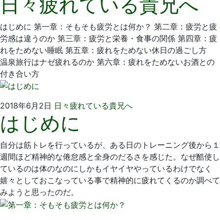
日々疲れている貴兄へ
6
歯
月
科
はじめに 第一章：そもそも疲労とは何か？ 第二章：疲労と疲
3
医
労感は違うのか 第三章：疲労と栄養・食事の関係 第四章：疲
日
院
れをためない睡眠 第五章：疲れをためない休日の過ごし方
温泉旅行はナゼ疲れるのか 第六章：疲れをためないお酒との
付き合い方
2018
い
2018年6月2日
日々疲れている貴兄へ
はじめに
年
そ
6
歯
月
科
自分は筋トレを行っているが、ある日のトレーニング後から１
2
医
週間ほど精神的な倦怠感と全身のだるさを感じた。なぜ酷使し
日
院
ているのは体のなのにしかもイヤイヤやっているわけでなく
嬉々としておこなっている事で精神的に疲れてくるのか調べて
みようと思ったのだ。