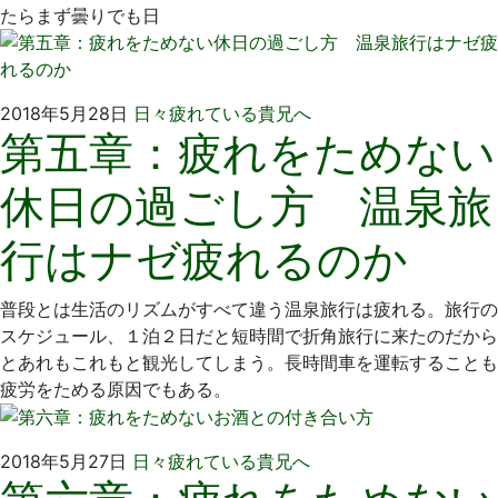
たらまず曇りでも日
2018
い
2018年5月28日
日々疲れている貴兄へ
第五章：疲れをためない
年
そ
5
歯
休日の過ごし方 温泉旅
月
科
28
医
行はナゼ疲れるのか
日
院
普段とは生活のリズムがすべて違う温泉旅行は疲れる。旅行の
スケジュール、１泊２日だと短時間で折角旅行に来たのだから
とあれもこれもと観光してしまう。長時間車を運転することも
疲労をためる原因でもある。
2018
い
2018年5月27日
日々疲れている貴兄へ
年
そ