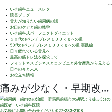
いそ歯科ニュースレター
院長ブログ
貴方が知りたい歯周病の話
お口のケアと歯の雑学
いそ歯科式パーフェクトダイエット
５０代deベンチプレス１００ｋｇへの道
50代deベンチプレス１００ｋｇへの道 実践編
日々疲れている貴兄へ
最高の筋トレ法を探求して！
フィットネスビジネスとコンビニと外食産業から見える
日本の今と未来
お役立ち情報
痛みが少なく・早期改善・わずか１日での歯周病除菌治療
お気軽にお問い合わせください
027-283-2108