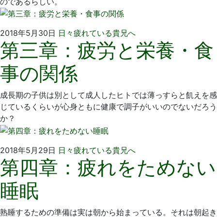
のであるらしい。
2018
い
2018年5月30日
日々疲れている貴兄へ
第三章：疲労と栄養・食
年
そ
5
歯
事の関係
月
科
30
医
日
院
成長期の子供は別として成人したヒトでは薄っすらと飢えを感
じているくらいが心身ともに健康で調子がいいのでないだろう
か？
2018
い
2018年5月29日
日々疲れている貴兄へ
第四章：疲れをためない
年
そ
5
歯
睡眠
月
科
29
医
日
院
熟睡するための準備は実は朝から始まっている。それは朝起き