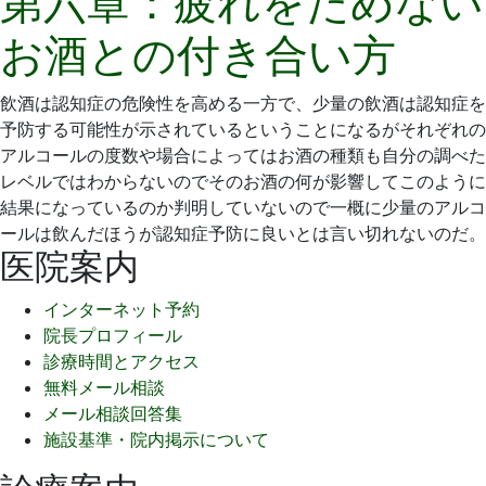
第六章：疲れをためない
5
歯
お酒との付き合い方
月
科
27
医
日
院
飲酒は認知症の危険性を高める一方で、少量の飲酒は認知症を
予防する可能性が示されているということになるがそれぞれの
アルコールの度数や場合によってはお酒の種類も自分の調べた
レベルではわからないのでそのお酒の何が影響してこのように
結果になっているのか判明していないので一概に少量のアルコ
ールは飲んだほうが認知症予防に良いとは言い切れないのだ。
医院案内
インターネット予約
院長プロフィール
診療時間とアクセス
無料メール相談
メール相談回答集
施設基準・院内掲示について