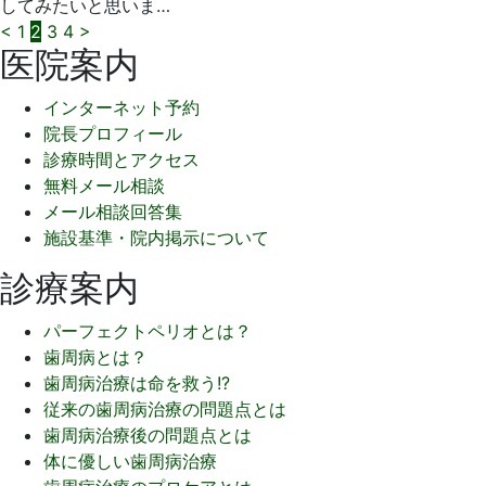
してみたいと思いま…
投
<
1
2
3
4
>
医院案内
稿
インターネット予約
の
院長プロフィール
ペ
診療時間とアクセス
無料メール相談
ー
メール相談回答集
ジ
施設基準・院内掲示について
送
診療案内
り
パーフェクトペリオとは？
歯周病とは？
歯周病治療は命を救う!?
従来の歯周病治療の問題点とは
歯周病治療後の問題点とは
体に優しい歯周病治療