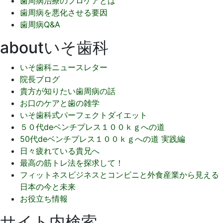
歯周病治療のプロケアとは
歯周病を悪化させる要因
歯周病Q&A
aboutいそ歯科
いそ歯科ニュースレター
院長ブログ
貴方が知りたい歯周病の話
お口のケアと歯の雑学
いそ歯科式パーフェクトダイエット
５０代deベンチプレス１００ｋｇへの道
50代deベンチプレス１００ｋｇへの道 実践編
日々疲れている貴兄へ
最高の筋トレ法を探求して！
フィットネスビジネスとコンビニと外食産業から見える
日本の今と未来
お役立ち情報
サイト内検索