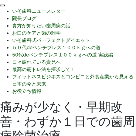
閉
いそ歯科ニュースレター
じ
院長ブログ
る
貴方が知りたい歯周病の話
お口のケアと歯の雑学
いそ歯科式パーフェクトダイエット
５０代deベンチプレス１００ｋｇへの道
50代deベンチプレス１００ｋｇへの道 実践編
日々疲れている貴兄へ
最高の筋トレ法を探求して！
フィットネスビジネスとコンビニと外食産業から見える
日本の今と未来
お役立ち情報
痛みが少なく・早期改
善・わずか１日での歯周
病除菌治療