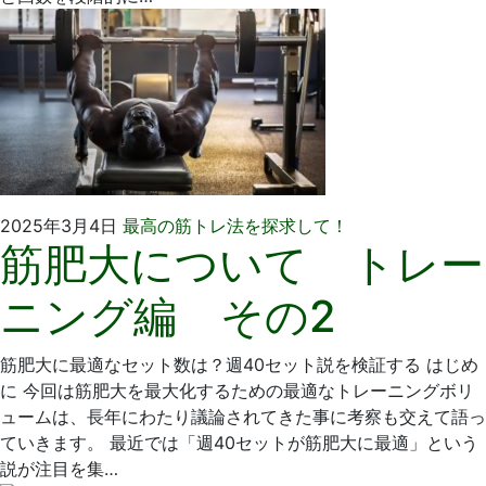
2025
い
2025年3月4日
最高の筋トレ法を探求して！
筋肥大について トレー
年
そ
2
歯
ニング編 その2
月
科
2
医
日
院
筋肥大に最適なセット数は？週40セット説を検証する はじめ
に 今回は筋肥大を最大化するための最適なトレーニングボリ
ュームは、長年にわたり議論されてきた事に考察も交えて語っ
ていきます。 最近では「週40セットが筋肥大に最適」という
説が注目を集…