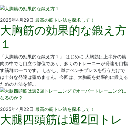
2025
い
2025年4月29日
最高の筋トレ法を探求して！
大胸筋の効果的な鍛え方
年
そ
4
歯
１
月
科
1
医
日
院
「大胸筋の効果的な鍛え方１」 はじめに 大胸筋は上半身の筋
肉の中でも目立つ部位であり、多くのトレーニーが発達を目指
す筋群の一つです。 しかし、単にベンチプレスを行うだけで
は十分な発達は望めません。今回は、大胸筋を効率的に鍛える
ための方法を解…
2025
い
2025年4月22日
最高の筋トレ法を探求して！
大腿四頭筋は週2回トレ
年
そ
4
歯