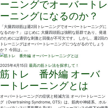
ーニングでオーバートレ
月
科
1
医
ーニングになるのか？
日
院
「大腿四頭筋は週2回トレーニングでオーバートレーニングに
なるのか？」 はじめに 大腿四頭筋は強靭な筋群であり、発達
のためには適切な刺激と回復が不可欠です。 しかし、週2回の
トレーニングはオーバートレーニングにつながるのでしょう
か？ 今回は、…
2025
い
2025年4月15日
最高の筋トレ法を探求して！
筋トレ 番外編 オーバ
年
そ
4
歯
ートレーニングとは
月
科
1
医
日
院
オーバートレーニングの症状と軽減方法 オーバートレーニン
グ（Overtraining Syndrome, OTS）は、筋肉や神経系、ホル
モンバランスに悪影響を及ぼし、パフォーマンスの低下や健康