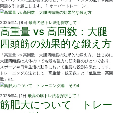
問題を引き起こします。 1. オーバートレーニン…
2025
い
2025年4月8日
最高の筋トレ法を探求して！
高重量 vs 高回数：大腿
年
そ
4
歯
四頭筋の効果的な鍛え方
月
科
1
医
日
院
「高重量 vs 高回数：大腿四頭筋の効果的な鍛え方」 はじめに
大腿四頭筋は人体の中でも最も強力な筋肉群のひとつであり、
スポーツや日常生活の動作において重要な役割を果たします。
トレーニング方法として「高重量・低回数」と「低重量・高回
数」の…
2025
い
2025年4月1日
最高の筋トレ法を探求して！
筋肥大について トレー
年
そ
4
歯