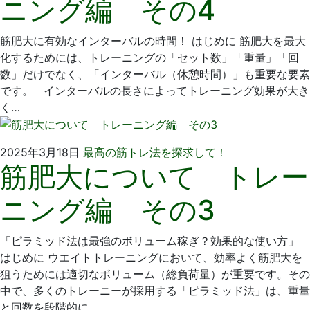
ニング編 その4
月
科
1
医
日
院
筋肥大に有効なインターバルの時間！ はじめに 筋肥大を最大
化するためには、トレーニングの「セット数」「重量」「回
数」だけでなく、「インターバル（休憩時間）」も重要な要素
です。 インターバルの長さによってトレーニング効果が大き
く…
2025
い
2025年3月18日
最高の筋トレ法を探求して！
筋肥大について トレー
年
そ
2
歯
ニング編 その3
月
科
3
医
日
院
「ピラミッド法は最強のボリューム稼ぎ？効果的な使い方」
はじめに ウエイトトレーニングにおいて、効率よく筋肥大を
狙うためには適切なボリューム（総負荷量）が重要です。その
中で、多くのトレーニーが採用する「ピラミッド法」は、重量
と回数を段階的に…