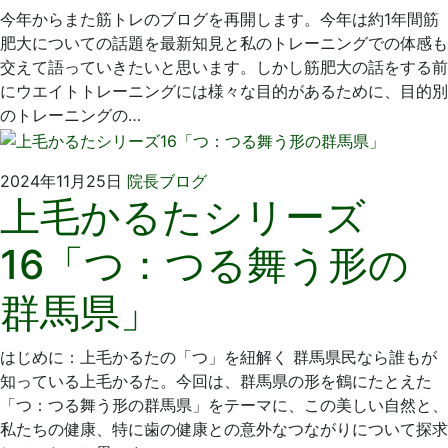
日
院
今年からまた筋トレのブログを再開します。今年は約1年間筋
肥大についての話題を最新知見と私のトレーニングでの体感も
交えて語っていきたいと思います。しかし筋肥大の話をする前
にウエイトトレーニングには様々な目的があるために、目的別
のトレーニングの…
2024
い
2024年11月25日
院長ブログ
上毛かるたシリーズ
年
そ
11
歯
16「つ：つる舞う形の
月
科
1
医
群馬県」
日
院
はじめに：上毛かるたの「つ」を紐解く 群馬県民なら誰もが
知っている上毛かるた。今回は、群馬県の形を鶴にたとえた
「つ：つる舞う形の群馬県」をテーマに、この美しい自然と、
私たちの健康、特に歯の健康との意外なつながりについて探求