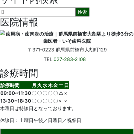
医院情報
〒371-0223
群馬県前橋市大胡町129
TEL.
027-283-2108
診療時間
診療時間
月
火
水
木
金
土
日
09:00~11:30
〇
〇
〇
〇
〇
△
×
13:30~18:30
〇
〇
〇
〇
〇
×
×
木曜日は特診日となっております。
休診日：土曜日午後／日曜日／祝祭日