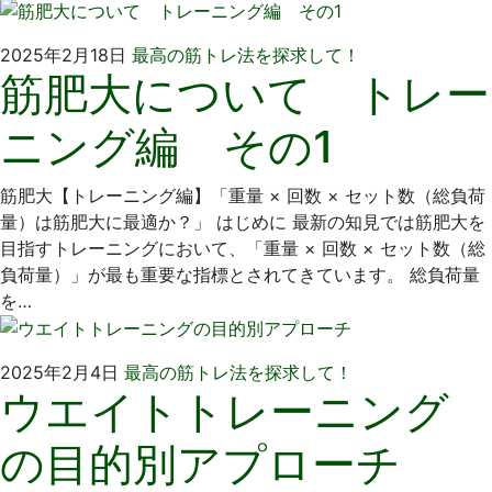
2025
い
2025年2月18日
最高の筋トレ法を探求して！
筋肥大について トレー
年
そ
2
歯
ニング編 その1
月
科
2
医
日
院
筋肥大【トレーニング編】「重量 × 回数 × セット数（総負荷
量）は筋肥大に最適か？」 はじめに 最新の知見では筋肥大を
目指すトレーニングにおいて、「重量 × 回数 × セット数（総
負荷量）」が最も重要な指標とされてきています。 総負荷量
を…
2025
い
2025年2月4日
最高の筋トレ法を探求して！
ウエイトトレーニング
年
そ
2
歯
の目的別アプローチ
月
科
2
医