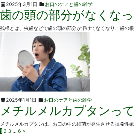
2025
い
2025年3月1日
お口のケアと歯の雑学
歯の頭の部分がなくなっ
年
そ
2
歯
月
科
残根とは、虫歯などで歯の頭の部分が溶けてなくなり、歯の根
27
医
日
院
2024
い
2025年1月1日
お口のケアと歯の雑学
メチルメルカプタンっ
年
そ
12
歯
月
科
メチルメルカプタンは、お口の中の細菌が発生させる揮発性硫
23
医
投
1
2
3
…
6
>