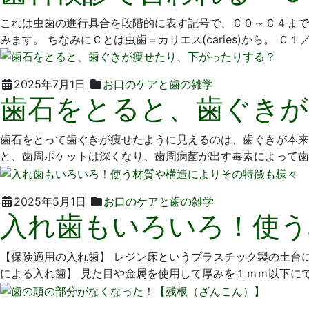
月
科
これは虫歯の進行具合を段階的に表す記号で、Ｃ０～Ｃ４まで
25
医
みます。 ちなみにＣとは虫歯＝カリエス(caries)から。 Ｃ１
日
院
2025
い
2025年7月1日
お口のケアと歯の雑学
歯石をとると、歯ぐきが
年
そ
5
歯
月
科
歯石をとって歯ぐきが痩せたように見えるのは、歯ぐきが本来
9
医
と、歯周ポケットは深くなり、歯周病菌が出す毒素によって歯
日
院
2025
い
2025年5月1日
お口のケアと歯の雑学
入れ歯もいろいろ！使う
年
そ
4
歯
月
科
【保険適用の入れ歯】 レジン床というプラスチック製の土台
18
医
による入れ歯】 見た目や金属を使用して厚みを１ｍｍ以下に
日
院