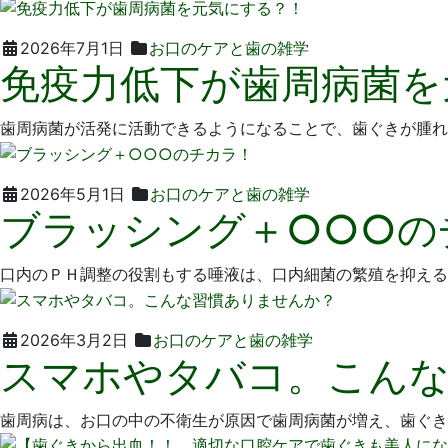
2026
い
2026年7月1日
お口のケアと歯の雑学
免疫力低下が歯周病菌を
年
そ
6
歯
月
科
歯周病菌が活発に活動できるようになることで、歯ぐきが腫れ
22
医
日
院
2026
い
2026年5月1日
お口のケアと歯の雑学
ブラッシング＋○○○の
年
そ
3
歯
月
科
口内のＰＨ調整の役割もする唾液は、口内細菌の繁殖を抑える
25
医
日
院
2026
い
2026年3月2日
お口のケアと歯の雑学
スマホやタバコ。こん
年
そ
3
歯
月
科
歯周病は、お口の中の不衛生が原因で歯周病菌が増え、歯ぐき
2
医