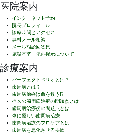
日
院
医院案内
稿
インターネット予約
の
院長プロフィール
ペ
診療時間とアクセス
無料メール相談
ー
メール相談回答集
ジ
施設基準・院内掲示について
送
診療案内
り
パーフェクトペリオとは？
歯周病とは？
歯周病治療は命を救う!?
従来の歯周病治療の問題点とは
歯周病治療後の問題点とは
体に優しい歯周病治療
歯周病治療のプロケアとは
歯周病を悪化させる要因