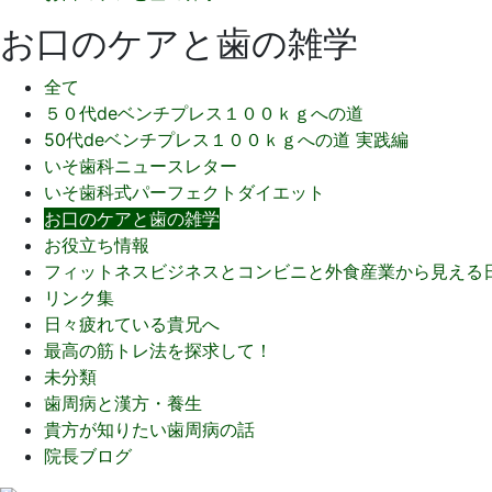
お口のケアと歯の雑学
全て
５０代deベンチプレス１００ｋｇへの道
50代deベンチプレス１００ｋｇへの道 実践編
いそ歯科ニュースレター
いそ歯科式パーフェクトダイエット
お口のケアと歯の雑学
お役立ち情報
フィットネスビジネスとコンビニと外食産業から見える
リンク集
日々疲れている貴兄へ
最高の筋トレ法を探求して！
未分類
歯周病と漢方・養生
貴方が知りたい歯周病の話
院長ブログ