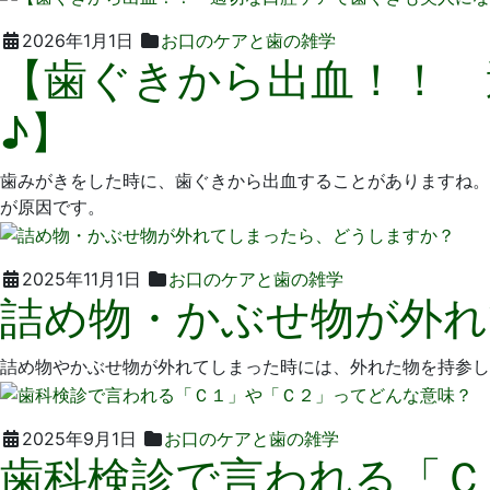
日
院
2026
い
2026年1月1日
お口のケアと歯の雑学
【歯ぐきから出血！！ 
年
そ
1
歯
♪】
月
科
29
医
日
院
歯みがきをした時に、歯ぐきから出血することがありますね。
が原因です。
2025
い
2025年11月1日
お口のケアと歯の雑学
詰め物・かぶせ物が外れ
年
そ
10
歯
月
科
詰め物やかぶせ物が外れてしまった時には、外れた物を持参し
29
医
日
院
2025
い
2025年9月1日
お口のケアと歯の雑学
歯科検診で言われる「Ｃ
年
そ
8
歯