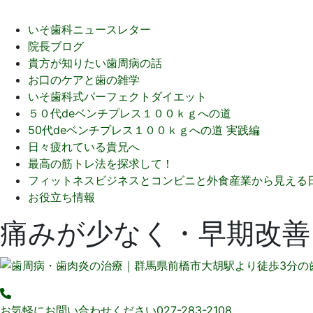
いそ歯科ニュースレター
院長ブログ
貴方が知りたい歯周病の話
お口のケアと歯の雑学
いそ歯科式パーフェクトダイエット
５０代deベンチプレス１００ｋｇへの道
50代deベンチプレス１００ｋｇへの道 実践編
日々疲れている貴兄へ
最高の筋トレ法を探求して！
フィットネスビジネスとコンビニと外食産業から見える
お役立ち情報
痛みが少なく・早期改善
お気軽にお問い合わせください
027-283-2108